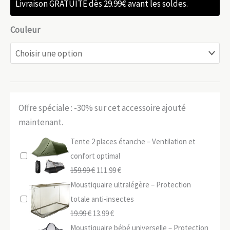
Livraison GRATUITE dès 29.99€ avant les soldes.
Couleur
Offre spéciale : -30% sur cet accessoire ajouté
maintenant.
Tente 2 places étanche – Ventilation et
confort optimal
Le
Le
159.99
€
111.99
€
prix
prix
Moustiquaire ultralégère – Protection
initial
actuel
totale anti-insectes
Le
était :
Le
est :
19.99
€
13.99
€
prix
159.99 €.
prix
111.99 €.
Moustiquaire bébé universelle – Protection