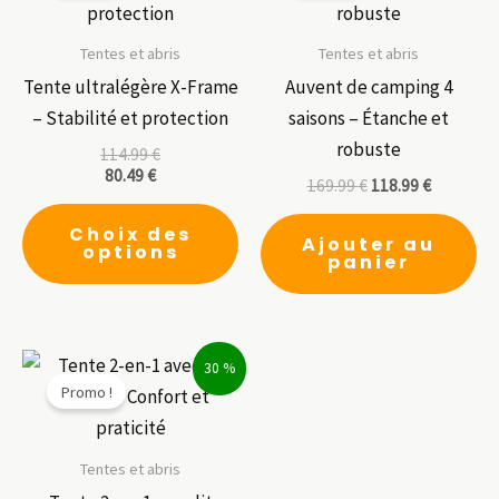
Tentes et abris
Tentes et abris
Tente ultralégère X-Frame
Auvent de camping 4
– Stabilité et protection
saisons – Étanche et
robuste
114.99
€
80.49
€
169.99
€
118.99
€
Ce
Choix des
produit
Ajouter au
options
panier
a
plusieurs
variations.
Les
30 %
Promo !
options
peuvent
être
Tentes et abris
choisies