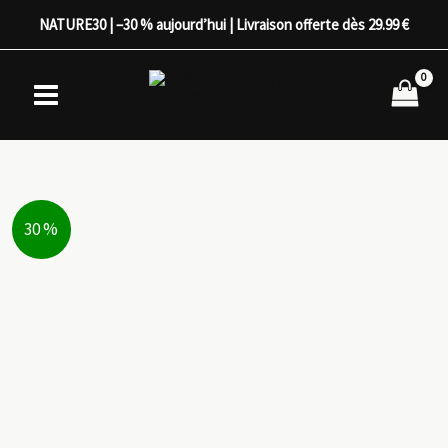
Aller
NATURE30 | –30 % aujourd’hui | Livraison offerte dès 29.99 €
au
contenu
30 %