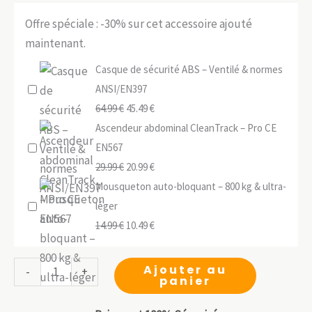
Offre spéciale : -30% sur cet accessoire ajouté
maintenant.
Casque de sécurité ABS – Ventilé & normes
ANSI/EN397
Le
Le
64.99
€
45.49
€
prix
prix
Ascendeur abdominal CleanTrack – Pro CE
initial
actuel
EN567
était :
Le
est :
Le
29.99
€
20.99
€
64.99 €.
prix
45.49 €.
prix
Mousqueton auto-bloquant – 800 kg & ultra-
initial
actuel
léger
était :
Le
est :
Le
14.99
€
10.49
€
29.99 €.
prix
20.99 €.
prix
initial
actuel
quantité
Ajouter au
-
+
panier
était :
est :
de
14.99 €.
10.49 €.
Ascendeur