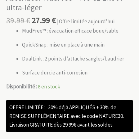
ultra-léger
39.99
€
27.99
€
| Offre limitée aujourd’hui
MudFree™ : évacuation efficace boue/sable
QuickSnap : mise en place à une main
DualLink : 2 points d’attache sangles/baudrier
Surface durcie anti-corrosion
Disponibilité :
8 en stock
OFFRE LIMITÉE : -30% déjà APPLIQUÉS + 30% de
REMISE SUPPLÉMENTAIRE avec le code NATURE30.
Livraison GRATUITE dès 29.99€ avant les soldes.