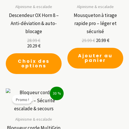
Alpinisme & escalade
Alpinisme & escalade
Descendeur OX Horn 8 –
Mousqueton à tirage
Anti-déviation & auto-
rapide pro – léger et
blocage
sécurisé
28.99
€
29.99
€
20.99
€
20.29
€
Ce
Ajouter au
panier
Choix des
produit
options
a
plusieurs
variations.
30 %
Les
Promo !
options
peuvent
être
Alpinisme & escalade
choisies
Bloqueur corde MultiGrip