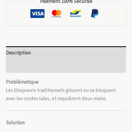
Paiement 100% Sécurisé
MudFree
–
Pro
CE
EN567
ultra-
Description
léger
Avis (0)
Problématique
Les bloqueurs traditionnels glissent ou se bloquent
avec les cordes sales, et requièrent deux mains.
Solution