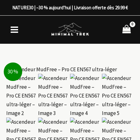
Aller
NATURE30 | –30 % aujourd’hui | Livraison offerte dès 29.99 €
au
contenu
30 %