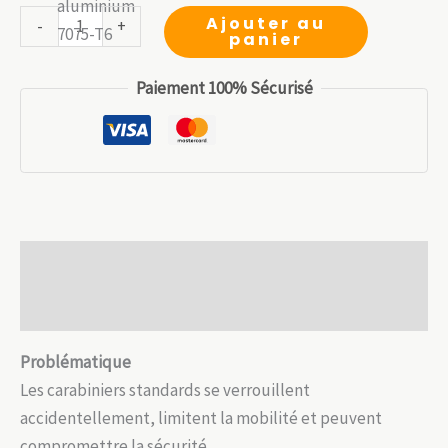
initial
actuel
quantité
Ajouter au
-
+
panier
était :
est :
de
12.99 €.
9.09 €.
Carabiner
Paiement 100% Sécurisé
360°
pro
–
Verrou
double
sécurité
Description
25
kN
Avis (0)
Problématique
Les carabiniers standards se verrouillent
accidentellement, limitent la mobilité et peuvent
compromettre la sécurité.