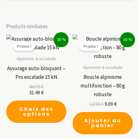
Produits similaires
30 %
30 %
Promo !
Promo !
Alpinisme & escalade
Alpinisme & escalade
Assurage auto-bloquant –
Pro escalade 15 kN
Boucle alpinisme
multifonction – 80 g
44.99
€
31.49
€
robuste
Ce
12.99
€
9.09
€
Choix des
produit
options
a
Ajouter au
panier
plusieurs
variations.