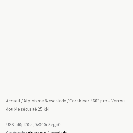
Accueil
/
Alpinisme & escalade
/ Carabiner 360° pro – Verrou
double sécurité 25 kN
UGS :
d0pl70vsj9v000d8egn0
Catégorie :
Alpinisme & escalade