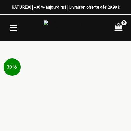
Aller
NATURE30 | –30 % aujourd’hui | Livraison offerte dès 29.99 €
au
contenu
30 %