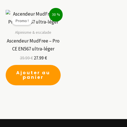
Les
options
30 %
Promo !
peuvent
être
Alpinisme & escalade
choisies
Ascendeur MudFree – Pro
sur
CE EN567 ultra-léger
la
39.99
€
27.99
€
page
du
Ajouter au
panier
produit