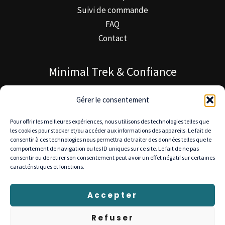
Suivi de commande
FAQ
Contact
Minimal Trek & Confiance
À propos de Minimal Trek
Gérer le consentement
Blog MinimalTrek
Pour offrir les meilleures expériences, nous utilisons des technologies telles que
Notre mission
les cookies pour stocker et/ou accéder aux informations des appareils. Le fait de
consentir à ces technologies nous permettra de traiter des données telles que le
comportement de navigation ou les ID uniques sur ce site. Le fait de ne pas
consentir ou de retirer son consentement peut avoir un effet négatif sur certaines
caractéristiques et fonctions.
© 2025 Minimal Trek — Tous droits réservés
Livraison gratuite en Europe • Retours 30 jours •
Accepter
Paiement sécurisé : Stripe, PayPal, Visa, Mastercard
Refuser