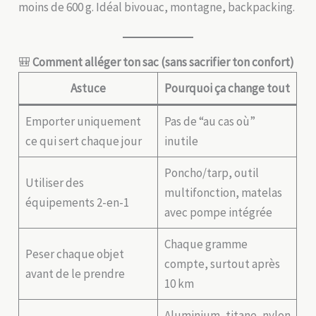
moins de 600 g. Idéal bivouac, montagne, backpacking.
🎒
Comment alléger ton sac (sans sacrifier ton confort)
Astuce
Pourquoi ça change tout
Emporter uniquement
Pas de “au cas où”
ce qui sert chaque jour
inutile
Poncho/tarp, outil
Utiliser des
multifonction, matelas
équipements 2-en-1
avec pompe intégrée
Chaque gramme
Peser chaque objet
compte, surtout après
avant de le prendre
10 km
Aluminium, titane, nylon