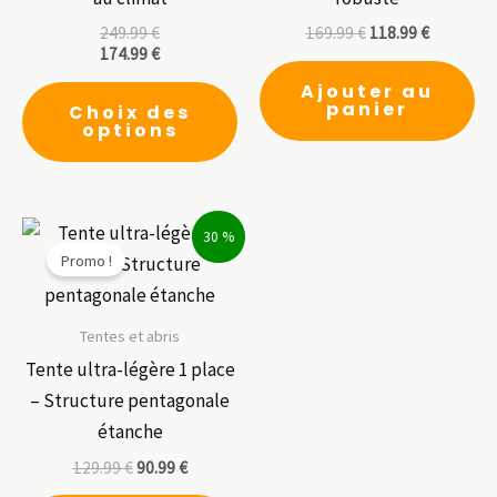
249.99
€
169.99
€
118.99
€
174.99
€
Ce
Ajouter au
panier
Choix des
produit
options
a
plusieurs
variations.
30 %
Les
Promo !
options
peuvent
être
Tentes et abris
choisies
Tente ultra-légère 1 place
sur
– Structure pentagonale
la
étanche
page
129.99
€
90.99
€
du