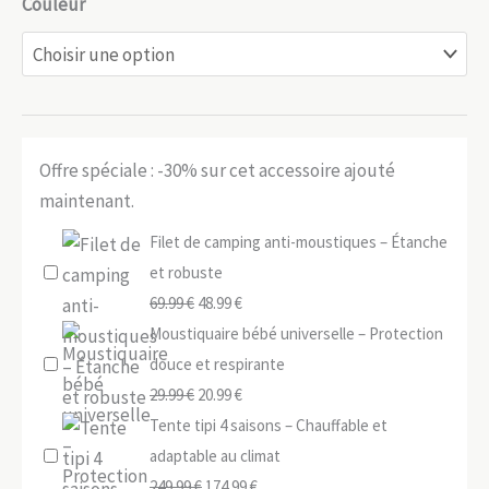
Couleur
Offre spéciale : -30% sur cet accessoire ajouté
maintenant.
Filet de camping anti-moustiques – Étanche
et robuste
Le
Le
69.99
€
48.99
€
prix
prix
Moustiquaire bébé universelle – Protection
initial
actuel
douce et respirante
était :
Le
est :
Le
29.99
€
20.99
€
69.99 €.
prix
48.99 €.
prix
Tente tipi 4 saisons – Chauffable et
initial
actuel
adaptable au climat
était :
Le
est :
Le
249.99
€
174.99
€