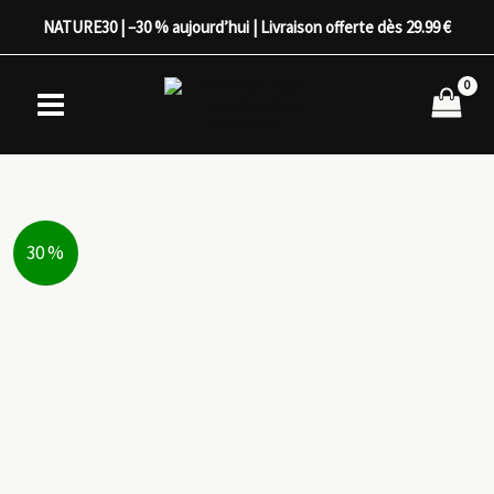
Aller
NATURE30 | –30 % aujourd’hui | Livraison offerte dès 29.99 €
au
contenu
30 %