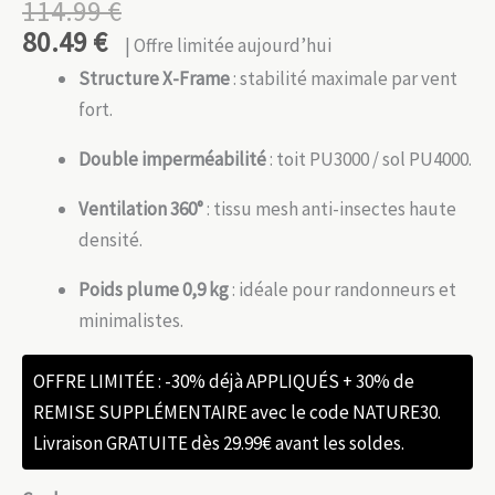
114.99
€
80.49
€
| Offre limitée aujourd’hui
Structure X-Frame
: stabilité maximale par vent
fort.
Double imperméabilité
: toit PU3000 / sol PU4000.
Ventilation 360°
: tissu mesh anti-insectes haute
densité.
Poids plume 0,9 kg
: idéale pour randonneurs et
minimalistes.
OFFRE LIMITÉE : -30% déjà APPLIQUÉS + 30% de
REMISE SUPPLÉMENTAIRE avec le code NATURE30.
Livraison GRATUITE dès 29.99€ avant les soldes.