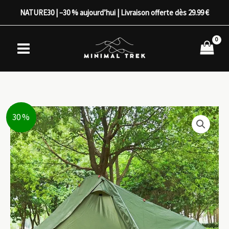
Aller
NATURE30 | –30 % aujourd’hui | Livraison offerte dès 29.99 €
au
contenu
30 %