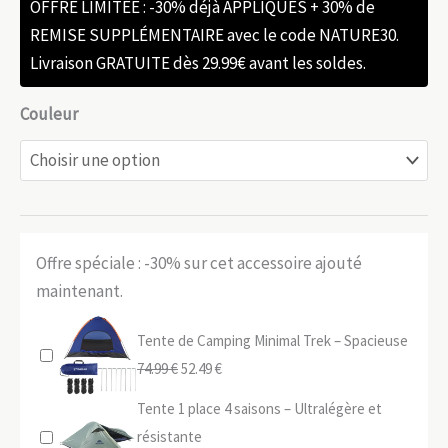
OFFRE LIMITÉE : -30% déjà APPLIQUÉS + 30% de
REMISE SUPPLÉMENTAIRE avec le code NATURE30.
Livraison GRATUITE dès 29.99€ avant les soldes.
Couleur
Offre spéciale : -30% sur cet accessoire ajouté
maintenant.
Tente de Camping Minimal Trek – Spacieuse
Le
Le
74.99
€
52.49
€
prix
prix
Tente 1 place 4 saisons – Ultralégère et
initial
actuel
résistante