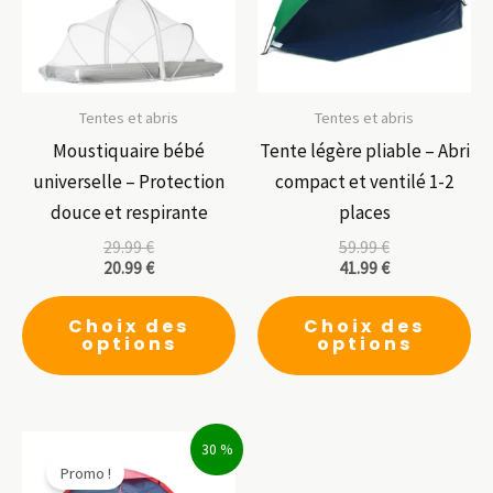
Tentes et abris
Tentes et abris
Moustiquaire bébé
Tente légère pliable – Abri
universelle – Protection
compact et ventilé 1-2
douce et respirante
places
29.99
€
59.99
€
20.99
€
41.99
€
Ce
Ce
Choix des
Choix des
produit
pr
options
options
a
a
plusieurs
pl
variations.
var
30 %
Les
Le
Promo !
options
op