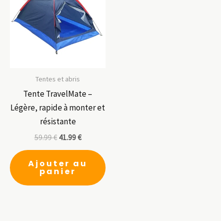
peuvent
pe
être
êt
choisies
ch
sur
su
la
la
page
pa
Tentes et abris
du
du
Tente TravelMate –
produit
pr
Légère, rapide à monter et
résistante
59.99
€
41.99
€
Ajouter au
panier