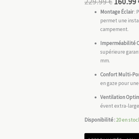
229.99
€
160.99
Montage Éclair
: 
permet une instal
campement.
Imperméabilité C
supérieure garant
mm.
Confort Multi-Po
en gaze pour une 
Ventilation Opti
évent extra-large
Disponibilité :
20 en stoc