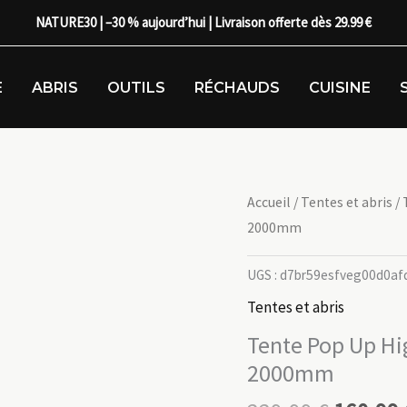
NATURE30 | –30 % aujourd’hui | Livraison offerte dès 29.99 €
E
ABRIS
OUTILS
RÉCHAUDS
CUISINE
Accueil
/
Tentes et abris
/ 
2000mm
UGS :
d7br59esfveg00d0af
Tentes et abris
Tente Pop Up Hig
2000mm