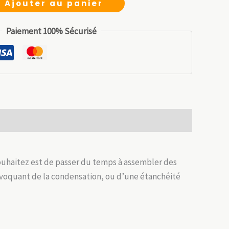
Ajouter au panier
it :
est :
.99 €.
48.99 €.
Paiement 100% Sécurisé
ouhaitez est de passer du temps à assembler des
ovoquant de la condensation, ou d’une étanchéité