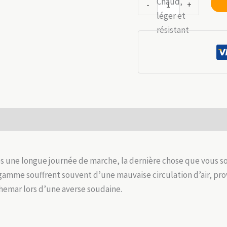
quantité
-
+
éta
de
69
Tente
Pop
Up
High
Peak
Vision
3
 (0)
:
3
Pers,
ès une longue journée de marche, la dernière chose que vous s
Étanche
 gamme souffrent souvent d’une mauvaise circulation d’air, pr
2000mm
chemar lors d’une averse soudaine.