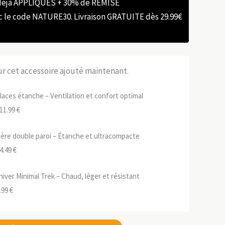
 déjà APPLIQUÉS + 30% de REMISE
e code NATURE30. Livraison GRATUITE dès 29.99€
sur cet accessoire ajouté maintenant.
laces étanche – Ventilation et confort optimal
e
Le
11.99
€
rix
prix
ère double paroi – Étanche et ultracompacte
nitial
actuel
e
Le
4.49
€
tait :
est :
rix
prix
59.99 €.
111.99 €.
iver Minimal Trek – Chaud, léger et résistant
nitial
actuel
Le
.99
€
tait :
est :
ix
prix
34.99 €.
94.49 €.
tial
actuel