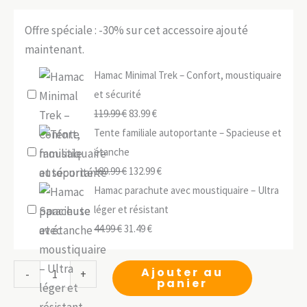
Offre spéciale : -30% sur cet accessoire ajouté
maintenant.
Hamac Minimal Trek – Confort, moustiquaire
et sécurité
Le
Le
119.99
€
83.99
€
prix
prix
Tente familiale autoportante – Spacieuse et
initial
actuel
étanche
était :
Le
est :
Le
189.99
€
132.99
€
119.99 €.
prix
83.99 €.
prix
Hamac parachute avec moustiquaire – Ultra
initial
actuel
léger et résistant
Le
était :
Le
est :
44.99
€
31.49
€
prix
189.99 €.
prix
132.99 €.
initial
actuel
quantité
Ajouter au
-
+
panier
était :
est :
de
44.99 €.
31.49 €.