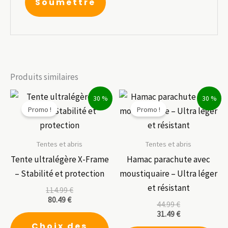
Produits similaires
30 %
30 %
Promo !
Promo !
Tentes et abris
Tentes et abris
Tente ultralégère X-Frame
Hamac parachute avec
– Stabilité et protection
moustiquaire – Ultra léger
et résistant
114.99
€
80.49
€
44.99
€
31.49
€
Ce
Choix des