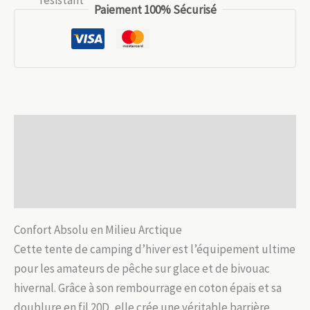
Tente
Paiement 100% Sécurisé
Pêche
sur
Glace
Thermique
:
Coton
Description
Épaissi
&
Informations complémentaires
Port
Avis (0)
Poêle
Confort Absolu en Milieu Arctique
Cette tente de camping d’hiver est l’équipement ultime
pour les amateurs de pêche sur glace et de bivouac
hivernal. Grâce à son rembourrage en coton épais et sa
doublure en fil 20D, elle crée une véritable barrière