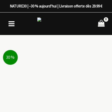
Aller
NATURE30 | –30 % aujourd’hui | Livraison offerte dès 29.99 €
au
contenu
30 %