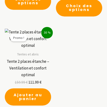
produit
Ce
options
Choix des
a
pr
options
plusieurs
a
variations.
pl
Les
var
30 %
options
Le
Promo !
peuvent
op
être
pe
choisies
êt
Tentes et abris
sur
ch
Tente 2 places étanche –
la
su
Ventilation et confort
page
la
optimal
du
pa
159.99
€
111.99
€
produit
du
pr
Ajouter au
panier