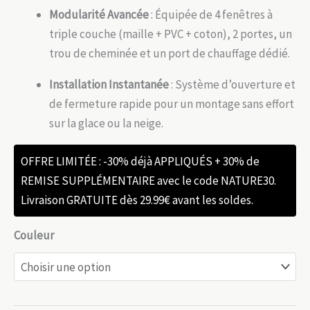
Modularité Avancée
: Équipée de 4 fenêtres à
triple couche (maille + PVC + coton), 2 portes, un
trou de cheminée et un port de chauffage dédié.
Installation Instantanée
: Système d’ouverture et
de fermeture rapide pour un montage sans effort
sur la glace ou la neige.
OFFRE LIMITÉE : -30% déjà APPLIQUÉS + 30% de
REMISE SUPPLÉMENTAIRE avec le code NATURE30.
Livraison GRATUITE dès 29.99€ avant les soldes.
Couleur