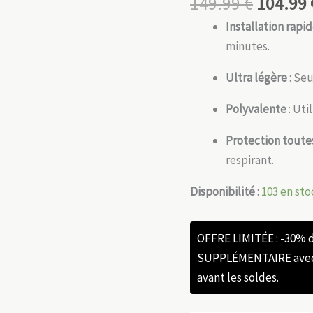
149.99
€
104.99
Installation rapi
minutes.
Ultra légère
: Seu
Polyvalente
: Uti
Protection toute
respirant.
Disponibilité :
103 en sto
OFFRE LIMITÉE : -30%
SUPPLÉMENTAIRE avec l
avant les soldes.