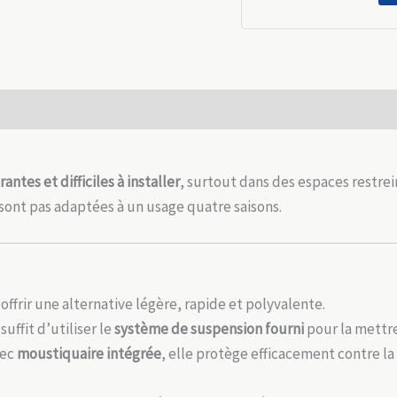
4
saisons
–
Ultra
légère
 (0)
et
sans
armature
ntes et difficiles à installer
, surtout dans des espaces restrein
ont pas adaptées à un usage quatre saisons.
ffrir une alternative légère, rapide et polyvalente.
 suffit d’utiliser le
système de suspension fourni
pour la mettre
ec
moustiquaire intégrée
, elle protège efficacement contre la 