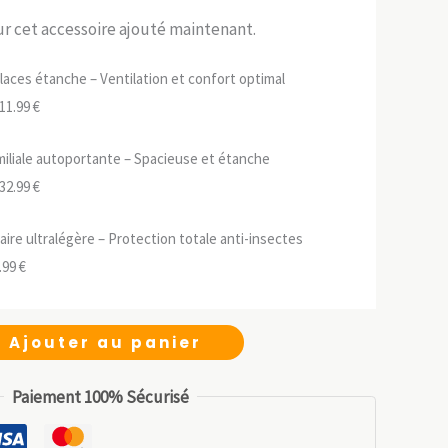
sur cet accessoire ajouté maintenant.
laces étanche – Ventilation et confort optimal
e
Le
11.99
€
rix
prix
iliale autoportante – Spacieuse et étanche
nitial
actuel
e
Le
32.99
€
tait :
est :
rix
prix
59.99 €.
111.99 €.
ire ultralégère – Protection totale anti-insectes
nitial
actuel
Le
.99
€
tait :
est :
ix
prix
89.99 €.
132.99 €.
tial
actuel
Ajouter au panier
it :
est :
.99 €.
13.99 €.
Paiement 100% Sécurisé