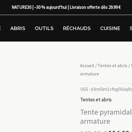
NATURE30 | –30 % aujourd’hui | Livraison offerte dès 29.99 €
E
ABRIS
OUTILS
RÉCHAUDS
CUISINE
Accueil
/
Tentes et abris
/ 
armature
UGS :
d3nn5im1cfbg00aq9
Tentes et abris
Tente pyramidale
armature