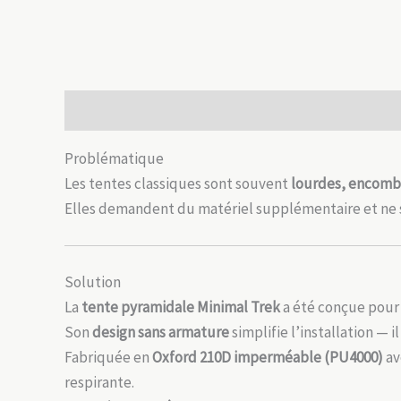
Description
Informations complémentaires
Avis
Problématique
Les tentes classiques sont souvent
lourdes, encombra
Elles demandent du matériel supplémentaire et ne s
Solution
La
tente pyramidale Minimal Trek
a été conçue pour o
Son
design sans armature
simplifie l’installation — il
Fabriquée en
Oxford 210D imperméable (PU4000)
av
respirante.