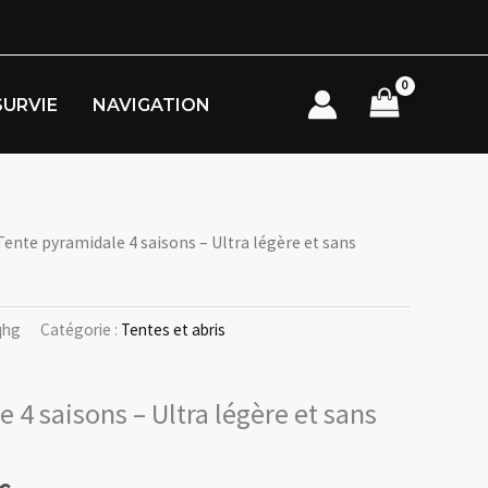
SURVIE
NAVIGATION
Tente pyramidale 4 saisons – Ultra légère et sans
qhg
Catégorie :
Tentes et abris
 4 saisons – Ultra légère et sans