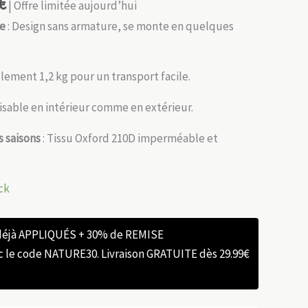
€
| Offre limitée aujourd’hui
de
: Design sans armature, se monte en quelques
lement 1,2 kg pour un transport facile.
lisable en intérieur comme en extérieur.
s saisons
: Tissu Oxford 210D imperméable et
ck
 déjà APPLIQUÉS + 30% de REMISE
e code NATURE30. Livraison GRATUITE dès 29.99€