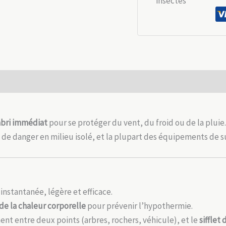
de
survie
aluminisée
–
Compacte,
réutilisable
 (0)
et
thermique
abri immédiat
pour se protéger du vent, du froid ou de la pluie.
 de danger en milieu isolé, et la plupart des équipements de su
instantanée, légère et efficace.
 de la chaleur corporelle
pour prévenir l’hypothermie.
ent entre deux points (arbres, rochers, véhicule), et le
sifflet