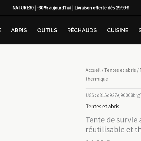
NATURE30 | –30 % aujourd’hui | Livraison offerte dès 29.99 €
E
ABRIS
OUTILS
RÉCHAUDS
CUISINE
Accueil
/
Tentes et abris
/ 
thermique
UGS :
d315d927ej90008brg
Tentes et abris
Tente de survie
réutilisable et 