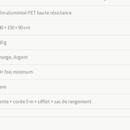
ilm aluminisé PET haute résistance
40 × 150 × 90 cm
80 g
range, Argent
0+ fois minimum
 ans
ente + corde 5 m + sifflet + sac de rangement