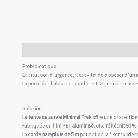
Description
Informations complémentaires
Avis
Problématique
En situation d’urgence, il est vital de disposer d’un
La perte de chaleur corporelle est la première cause
Solution
La
tente de survie Minimal Trek
offre une protection 
Fabriquée en
film PET aluminisé
, elle
réfléchit 90 %
La
corde parapluie de 5 m
permet de la fixer solidem