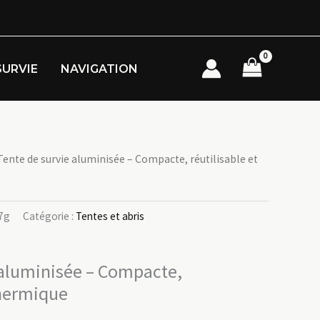
SURVIE
NAVIGATION
Tente de survie aluminisée – Compacte, réutilisable et
7g
Catégorie :
Tentes et abris
 aluminisée – Compacte,
thermique