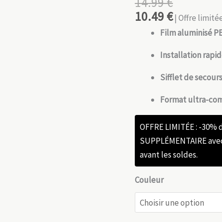
14.99
€
10.49
€
| Offre limit
Film aluminisé P
Installation rapi
Sifflet de secour
Format ultra-co
OFFRE LIMITÉE : -30%
SUPPLÉMENTAIRE avec l
avant les soldes.
Couleur