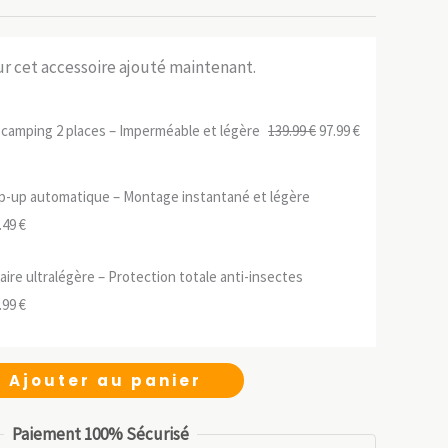
sur cet accessoire ajouté maintenant.
Le
Le
camping 2 places – Imperméable et légère
139.99
€
97.99
€
prix
prix
initial
actuel
p-up automatique – Montage instantané et légère
était :
est :
Le
.49
€
139.99 €.
97.99 €.
ix
prix
ire ultralégère – Protection totale anti-insectes
tial
actuel
Le
.99
€
it :
est :
ix
prix
.99 €.
31.49 €.
tial
actuel
Ajouter au panier
it :
est :
.99 €.
13.99 €.
Paiement 100% Sécurisé