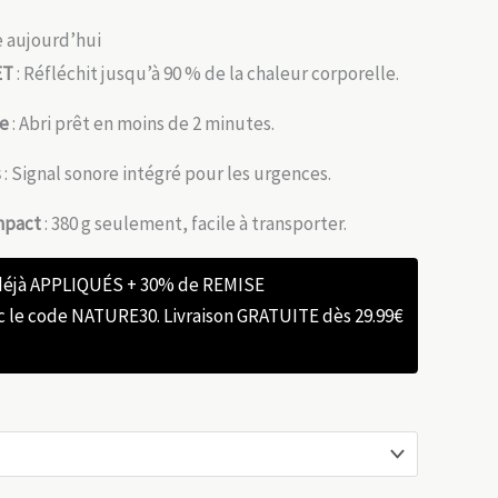
ée aujourd’hui
ET
: Réfléchit jusqu’à 90 % de la chaleur corporelle.
de
: Abri prêt en moins de 2 minutes.
s
: Signal sonore intégré pour les urgences.
mpact
: 380 g seulement, facile à transporter.
 déjà APPLIQUÉS + 30% de REMISE
e code NATURE30. Livraison GRATUITE dès 29.99€