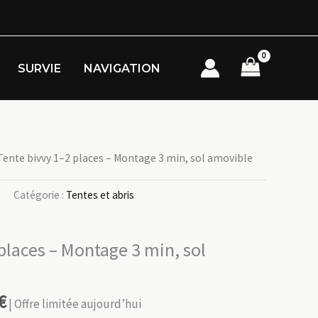
SURVIE
NAVIGATION
Tente bivvy 1–2 places – Montage 3 min, sol amovible
g
Catégorie :
Tentes et abris
places – Montage 3 min, sol
€
| Offre limitée aujourd’hui