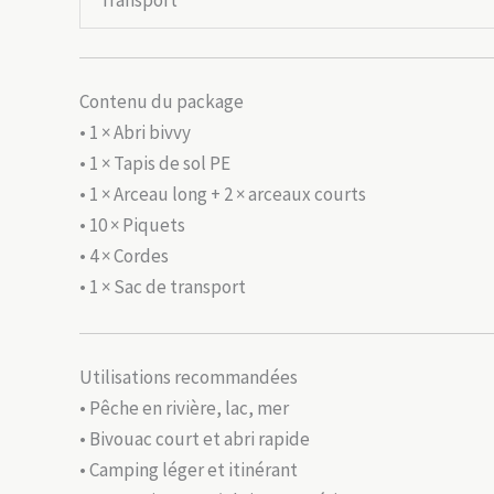
Transport
Contenu du package
• 1 × Abri bivvy
• 1 × Tapis de sol PE
• 1 × Arceau long + 2 × arceaux courts
• 10 × Piquets
• 4 × Cordes
• 1 × Sac de transport
Utilisations recommandées
• Pêche en rivière, lac, mer
• Bivouac court et abri rapide
• Camping léger et itinérant