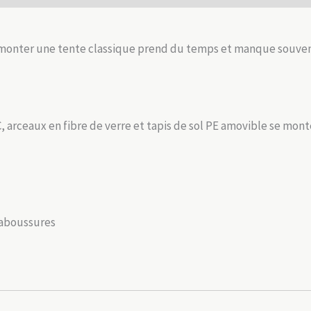
3
min,
sol
 monter une tente classique prend du temps et manque souvent
amovible
 arceaux en fibre de verre et tapis de sol PE amovible se mont
claboussures