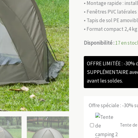
• Montage rapide : insta
• Fenêtres PVC latérales
• Tapis de sol PE amovibl
• Format compact 2,4 kg 
Disponibilité :
17 en stoc
OFFRE LIMITÉE : -30%
SUPPLÉMENTAIRE avec l
avant les soldes.
Offre spéciale : -30% 
Tente de 