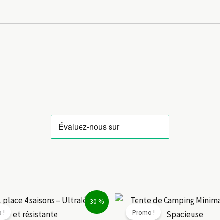
30 %
 !
Promo !