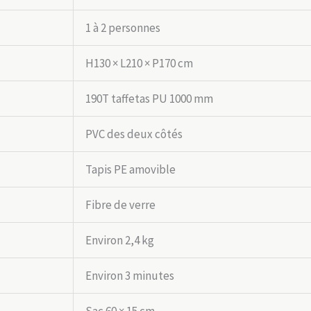
1 à 2 personnes
H130 × L210 × P170 cm
190T taffetas PU 1000 mm
PVC des deux côtés
Tapis PE amovible
Fibre de verre
Environ 2,4 kg
Environ 3 minutes