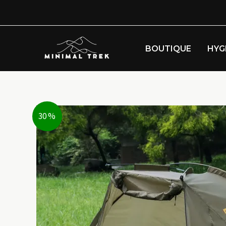
Aller
au
contenu
BOUTIQUE
HYG
30 %