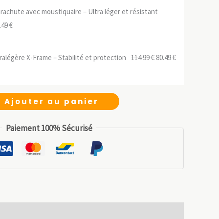
initial
actuel
achute avec moustiquaire – Ultra léger et résistant
était :
est :
Le
.49
€
139.99 €.
97.99 €.
ix
prix
tial
actuel
Le
Le
ralégère X-Frame – Stabilité et protection
114.99
€
80.49
€
it :
est :
prix
prix
.99 €.
31.49 €.
initial
actuel
était :
est :
Ajouter au panier
114.99 €.
80.49 €.
Paiement 100% Sécurisé