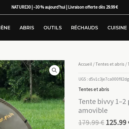
NATURE30 | –30 % aujourd’hui | Livraison offerte dès 29.99 €
IÈNE
ABRIS
OUTILS
RÉCHAUDS
CUISINE
Accueil
/
Tentes et abris
/ 
UGS :
d5v1c3je7ca000fll2d
Tentes et abris
Tente bivvy 1–2 
amovible
179.99
€
125.99