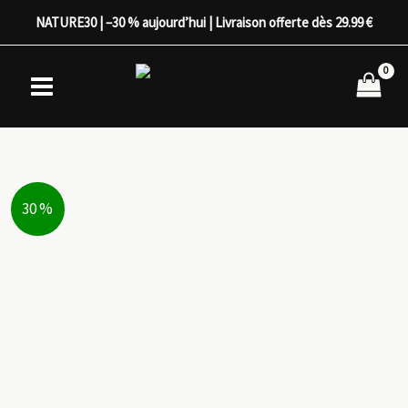
Aller
NATURE30 | –30 % aujourd’hui | Livraison offerte dès 29.99 €
au
contenu
30 %