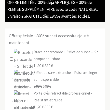
OFFRE LIMITÉE : -30% déjà APPLIQUÉS + 30% de
REMISE SUPPLÉMENTAIRE avec le code NATURE30.
Livraison GRATUITE dès 29.99€ avant les soldes.
Offre spéciale : -30% sur cet accessoire ajouté
maintenant.
Bracelet paracorde + Sifflet de survie – Kit
compact outdoor
Le
Le
11.99
€
8.39
€
prix
prix
Sifflet de survie étanche – Puissant, léger
initial
actuel
et indispensable
Le
était :
Le
est :
9.99
€
6.99
€
prix
11.99 €.
prix
8.39 €.
Porte-clés rétractable professionnel –
initial
actuel
Résistant et fluide
était :
Le
est :
Le
11.99
€
8.39
€