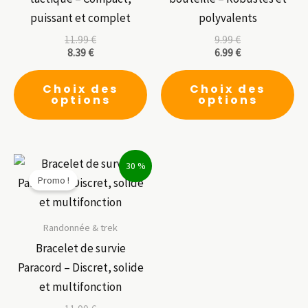
puissant et complet
polyvalents
11.99
€
9.99
€
8.39
€
6.99
€
Ce
Ce
Choix des
Choix des
produit
pr
options
options
a
a
plusieurs
pl
variations.
var
30 %
Les
Le
Promo !
options
op
peuvent
pe
être
êt
Randonnée & trek
choisies
ch
Bracelet de survie
sur
su
Paracord – Discret, solide
la
la
et multifonction
page
pa