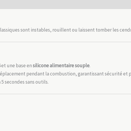
durable
ssiques sont instables, rouillent ou laissent tomber les cend
4
et une base en
silicone alimentaire souple
.
placement pendant la combustion, garantissant sécurité et p
n 5 secondes sans outils.