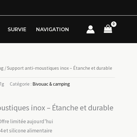
SURVIE
NAVIGATION
ng
/ Support anti-moustiques inox – Étanche et durable
7g
Catégorie :
Bivouac & camping
ustiques inox – Étanche et durable
Offre limitée aujourd’hui
4 et silicone alimentaire