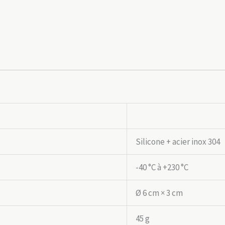
Silicone + acier inox 304
-40 °C à +230 °C
Ø 6 cm × 3 cm
45 g