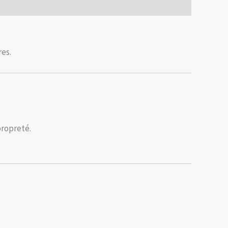
res.
ropreté.