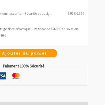
prix
prix
initial
actuel
Le
Le
 luminescente – Sécurité et design
9.99
€
6.99
€
était :
est :
prix
prix
34.99 €.
24.49 €.
initial
actuel
ifuge fibre céramique – Résistance 1260°C et isolation
était :
est :
Le
.89
€
9.99 €.
6.99 €.
ix
prix
tial
actuel
Ajouter au panier
it :
est :
.99 €.
18.89 €.
Paiement 100% Sécurisé