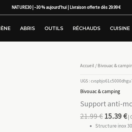
NATURE30 | –30 % aujourd’hui | Livraison offerte dès 29.99 €
IÈNE
ABRIS
OUTILS
RÉCHAUDS
CUISINE
Accueil
/
Bivouac & campi
UGS :
cvspbjo61c5000dhgu
Bivouac & camping
Support anti-mo
21.99
€
15.39
€
| 
Structure inox 30