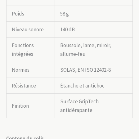
Poids
58 g
Niveau sonore
140 dB
Fonctions
Boussole, lame, miroir,
intégrées
allume-feu
Normes
SOLAS, EN ISO 12402-8
Résistance
Étanche et antichoc
Surface GripTech
Finition
antidérapante
Contenu du colis