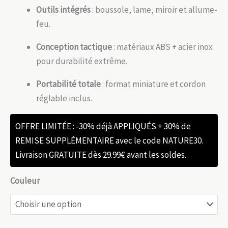
Outils intégrés
: boussole, lame, miroir et allume-
feu.
Conception tactique
: matériaux ABS + acier inox
pour durabilité extrême.
Portabilité totale
: format miniature et cordon
réglable inclus.
OFFRE LIMITÉE : -30% déjà APPLIQUÉS + 30% de
REMISE SUPPLÉMENTAIRE avec le code NATURE30.
Livraison GRATUITE dès 29.99€ avant les soldes.
Couleur