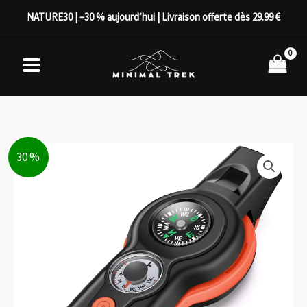
Aller
NATURE30 | –30 % aujourd’hui | Livraison offerte dès 29.99 €
au
contenu
30 %