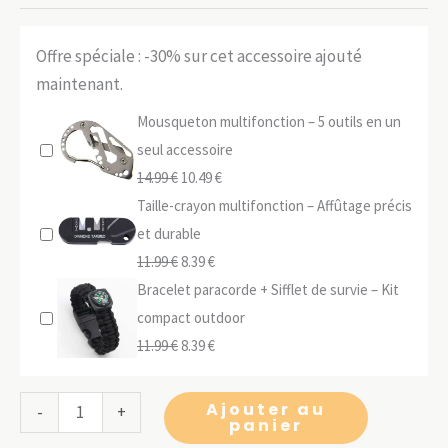
Offre spéciale : -30% sur cet accessoire ajouté
maintenant.
Mousqueton multifonction – 5 outils en un
seul accessoire
Le
Le
14.99
€
10.49
€
prix
prix
Taille-crayon multifonction – Affûtage précis
initial
actuel
et durable
était :
Le
Le
est :
11.99
€
8.39
€
14.99 €.
prix
prix
10.49 €.
Bracelet paracorde + Sifflet de survie – Kit
initial
actuel
compact outdoor
était :
Le
est :
Le
11.99
€
8.39
€
11.99 €.
prix
8.39 €.
prix
initial
actuel
quantité
Ajouter au
-
+
panier
était :
est :
de