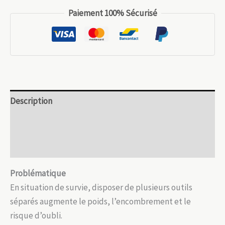
11.99 €.
8.39 €.
Sifflet
Paiement 100% Sécurisé
multifonction
tactique
–
Compact,
puissant
et
Description
complet
Informations complémentaires
Avis (0)
Problématique
En situation de survie, disposer de plusieurs outils
séparés augmente le poids, l’encombrement et le
risque d’oubli.