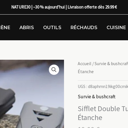
NATURE30 | –30 % aujourd’hui | Livraison offerte dès 29.99 €
IÈNE
ABRIS
OUTILS
RÉCHAUDS
CUISINE
Accueil
/
Survie & bushcraf
Étanche
UGS :
d8aphmn19ikg00cmi
Survie & bushcraft
Sifflet Double 
Étanche