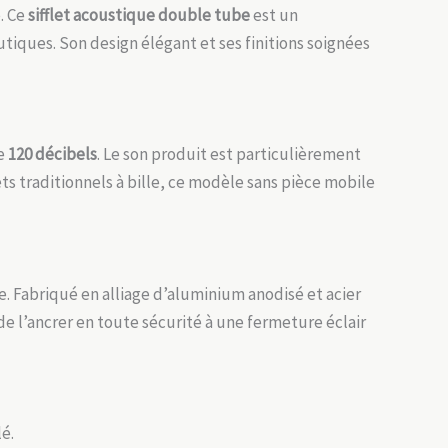
. Ce
sifflet acoustique double tube
est un
iques. Son design élégant et ses finitions soignées
de
120 décibels
. Le son produit est particulièrement
ets traditionnels à bille, ce modèle sans pièce mobile
e. Fabriqué en alliage d’aluminium anodisé et acier
de l’ancrer en toute sécurité à une fermeture éclair
é.