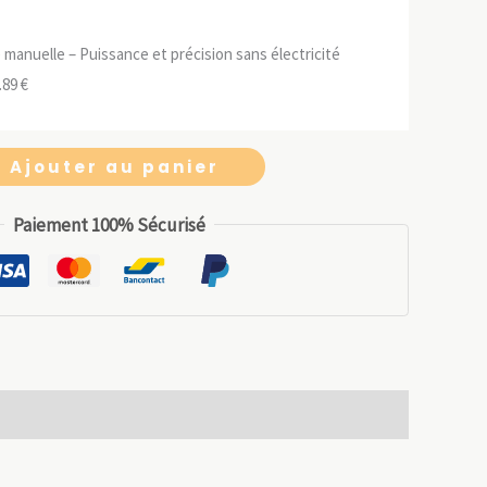
it :
est :
prix
prix
.99 €.
8.39 €.
initial
actuel
manuelle – Puissance et précision sans électricité
était :
est :
Le
.89
€
13.99 €.
9.79 €.
ix
prix
tial
actuel
Ajouter au panier
it :
est :
.99 €.
11.89 €.
Paiement 100% Sécurisé