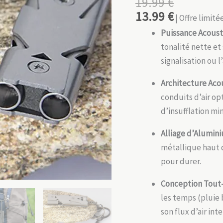
19.99
€
13.99
€
| Offre limit
Puissance Acoust
tonalité nette et
signalisation ou l
Architecture Ac
conduits d’air op
d’insufflation mi
Alliage d’Alumin
métallique haut d
pour durer.
Conception Tout-
les temps (pluie 
son flux d’air int