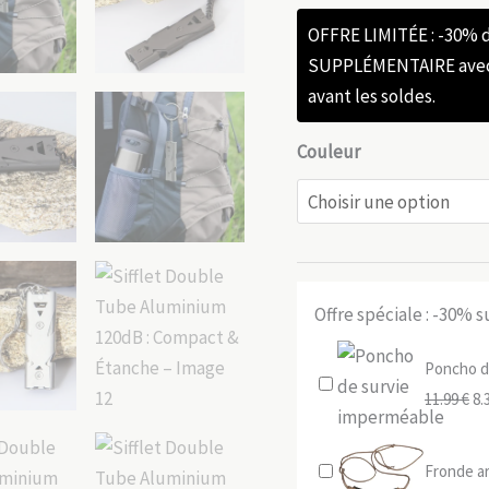
OFFRE LIMITÉE : -30%
SUPPLÉMENTAIRE avec l
avant les soldes.
Couleur
Offre spéciale : -30% 
Poncho de
Le
11.99
€
8.
pr
ini
Fronde ar