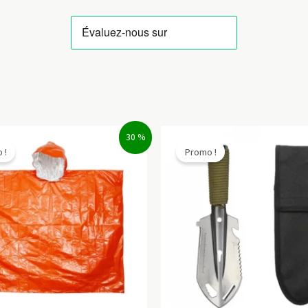
30 %
 !
Promo !