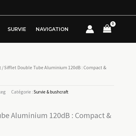
SURVIE
NAVIGATION
t
/ Sifflet Double Tube Aluminium 120dB : Compact &
keg
Catégorie :
Survie & bushcraft
Tube Aluminium 120dB : Compact &