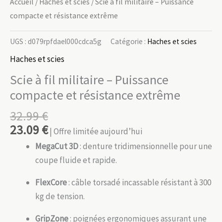
Accueil
/
Haches et scies
/ Scie à fil militaire – Puissance
compacte et résistance extrême
UGS :
d079rpfdael000cdca5g
Catégorie :
Haches et scies
Haches et scies
Scie à fil militaire – Puissance
compacte et résistance extrême
32.99
€
23.09
€
| Offre limitée aujourd’hui
MegaCut 3D
: denture tridimensionnelle pour une
coupe fluide et rapide.
FlexCore
: câble torsadé incassable résistant à 300
kg de tension.
GripZone
: poignées ergonomiques assurant une