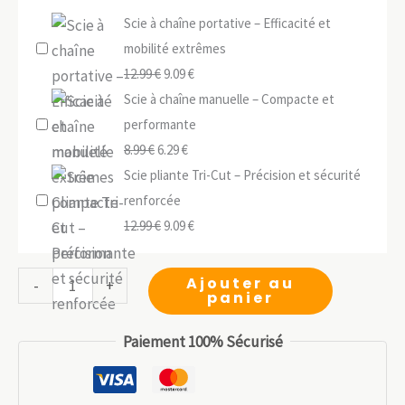
Scie à chaîne portative – Efficacité et
mobilité extrêmes
Le
Le
12.99
€
9.09
€
prix
prix
Scie à chaîne manuelle – Compacte et
initial
actuel
performante
Le
était :
Le
est :
8.99
€
6.29
€
prix
12.99 €.
prix
9.09 €.
Scie pliante Tri-Cut – Précision et sécurité
initial
actuel
renforcée
était :
Le
est :
Le
12.99
€
9.09
€
8.99 €.
prix
6.29 €.
prix
initial
actuel
quantité
Ajouter au
-
+
panier
était :
est :
de
12.99 €.
9.09 €.
Scie
Paiement 100% Sécurisé
à
fil