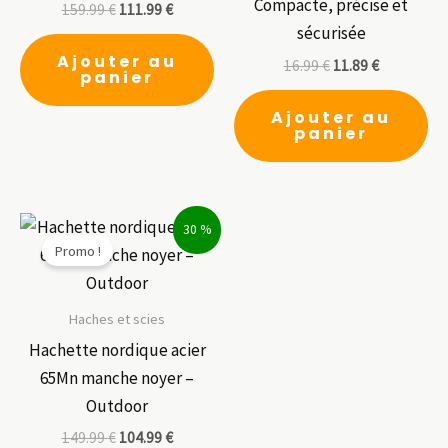
Compacte, précise et
159.99
€
111.99
€
sécurisée
Ajouter au
16.99
€
11.89
€
panier
Ajouter au
panier
30 %
Promo !
Haches et scies
Hachette nordique acier
65Mn manche noyer –
Outdoor
149.99
€
104.99
€