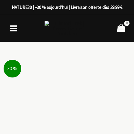
Aller
NATURE30 | –30 % aujourd’hui | Livraison offerte dès 29.99 €
au
contenu
30 %