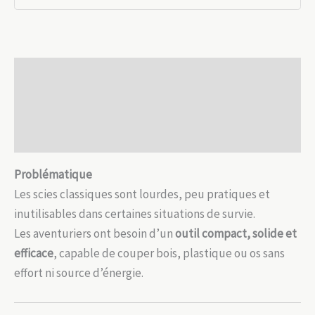
militaire
–
Puissance
compacte
Description
et
résistance
Informations complémentaires
extrême
Avis (0)
Problématique
Les scies classiques sont lourdes, peu pratiques et
inutilisables dans certaines situations de survie.
Les aventuriers ont besoin d’un
outil compact, solide et
efficace
, capable de couper bois, plastique ou os sans
effort ni source d’énergie.