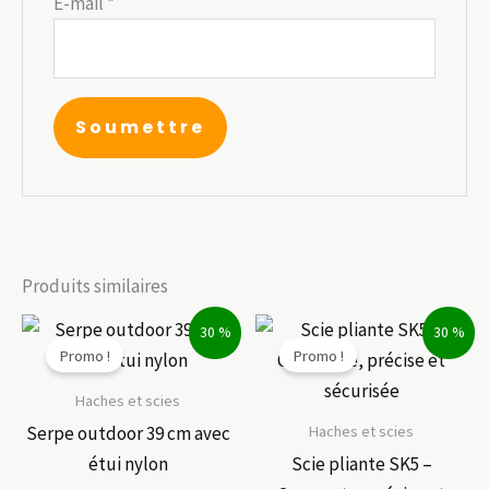
E-mail
*
Produits similaires
30 %
30 %
Promo !
Promo !
Haches et scies
Haches et scies
Serpe outdoor 39 cm avec
étui nylon
Scie pliante SK5 –