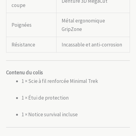
Denture 3D MegaCut
coupe
Métal ergonomique
Poignées
GripZone
Résistance
Incassable et anti-corrosion
Contenu du colis
1 × Scie à fil renforcée Minimal Trek
1 × Étui de protection
1 × Notice survival incluse