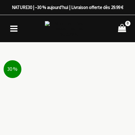
Aller
NATURE30 | –30 % aujourd’hui | Livraison offerte dès 29.99 €
au
contenu
30 %