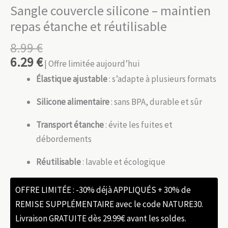
Sangle couvercle silicone – maintien
repas étanche et réutilisable
8.99
€
6.29
€
| Offre limitée aujourd’hui
Élastique ajustable
: s’adapte à plusieurs formats
Silicone alimentaire
: sans BPA, durable et sûr
Transport étanche
: évite les fuites et
débordements
Réutilisable
: lavable et écologique
OFFRE LIMITÉE : -30% déjà APPLIQUÉS + 30% de
REMISE SUPPLÉMENTAIRE avec le code NATURE30.
Livraison GRATUITE dès 29.99€ avant les soldes.