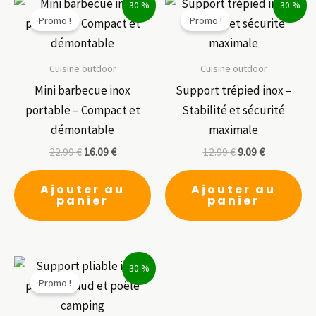
30 %
30 %
Promo !
Promo !
Cuisine outdoor
Cuisine outdoor
Mini barbecue inox
Support trépied inox –
portable – Compact et
Stabilité et sécurité
démontable
maximale
22.99
€
16.09
€
12.99
€
9.09
€
Ajouter au
Ajouter au
panier
panier
30 %
Promo !