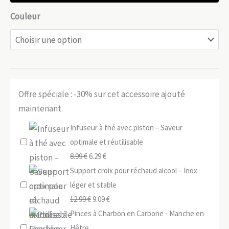
Couleur
Offre spéciale : -30% sur cet accessoire ajouté
maintenant.
Infuseur à thé avec piston – Saveur
optimale et réutilisable
Le
Le
8.99
€
6.29
€
prix
prix
Support croix pour réchaud alcool – Inox
initial
actuel
léger et stable
était :
Le
est :
Le
12.99
€
9.09
€
8.99 €.
prix
6.29 €.
prix
Pinces à Charbon en Carbone - Manche en
initial
actuel
Hêtre