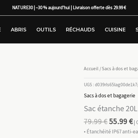
NATURE30 | –30 % aujourd’hui | Livraison offerte dès 29.99 €
E
ABRIS
OUTILS
RÉCHAUDS
CUISINE
Accueil
/
Sacs à dos et bag
UGS :
d039rls65lag00de1k7
Sacs à dos et bagagerie
Sac étanche 20L 
79.99
€
55.99
€
| 
• Étanchéité IP67 anti-ea