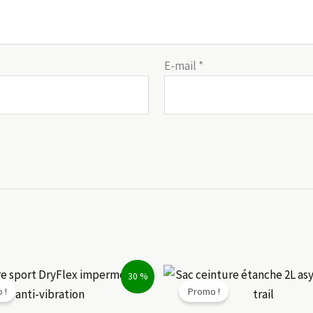
E-mail
*
30 %
 !
Promo !