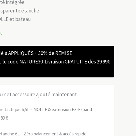
ité intégrée
nsparente étanche
OLLE et bateau
k
 déjà APPLIQUÉS + 30% de REMISE
e code NATURE30. Livraison GRATUITE dès 29.99€
sur cet accessoire ajouté maintenant.
ne tactique 6,5L – MOLLE & extension EZ-Expand
Le
.89
€
ix
prix
étanche 6L – Zéro balancement & accès rapide
tial
actuel