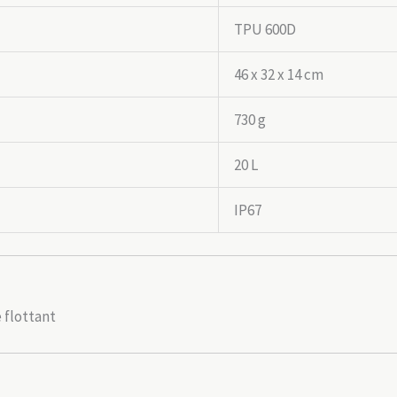
TPU 600D
46 x 32 x 14 cm
730 g
20 L
IP67
 flottant