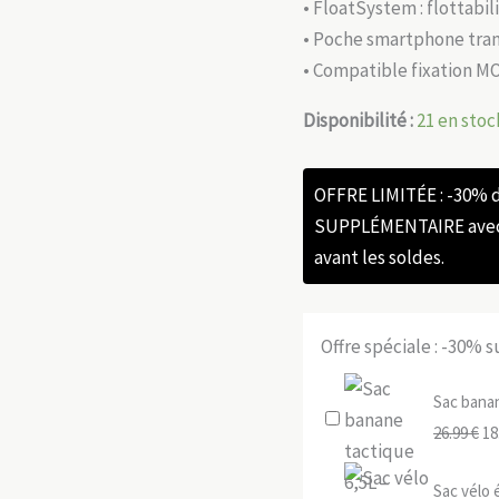
• FloatSystem : flottabil
• Poche smartphone tra
• Compatible fixation M
Disponibilité :
21 en stoc
OFFRE LIMITÉE : -30%
SUPPLÉMENTAIRE avec l
avant les soldes.
Offre spéciale : -30% 
Sac bana
Le
26.99
€
18
pr
Sac vélo 
ini