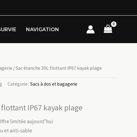
SURVIE
NAVIGATION
agerie
/ Sac étanche 20L flottant IP67 kayak plage
g
Catégorie :
Sacs à dos et bagagerie
flottant IP67 kayak plage
Offre limitée aujourd’hui
u et anti-sable