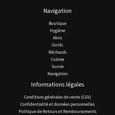
être
Navigation
choisies
sur
Boutique
la
Hygiène
page
Abris
du
Outils
produit
Réchauds
Cuisine
Survie
Navigation
Informations légales
Conditions générales de vente (CGV)
Confidentialité et données personnelles
Politique de Retours et Remboursements