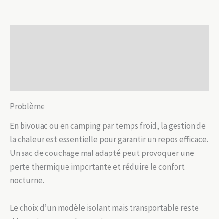
cm
camping
Description
Informations complémentaires
Avis (0)
Problème
En bivouac ou en camping par temps froid, la gestion de
la chaleur est essentielle pour garantir un repos efficace.
Un sac de couchage mal adapté peut provoquer une
perte thermique importante et réduire le confort
nocturne.
Le choix d’un modèle isolant mais transportable reste