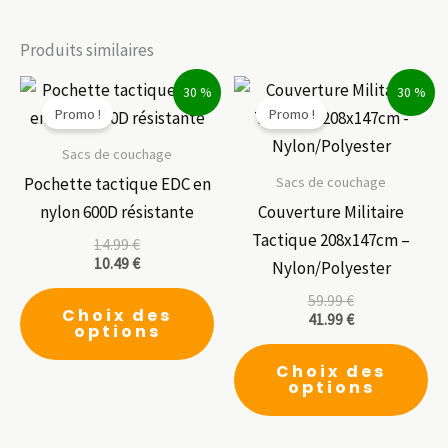
Produits similaires
30 %
30 %
Promo !
Promo !
Sacs de couchage
Sacs de couchage
Pochette tactique EDC en
nylon 600D résistante
Couverture Militaire
Tactique 208x147cm –
14.99
€
10.49
€
Nylon/Polyester
Ce
59.99
€
Choix des
41.99
€
produit
options
a
Ce
Choix des
plusieurs
pr
options
variations.
a
Les
pl