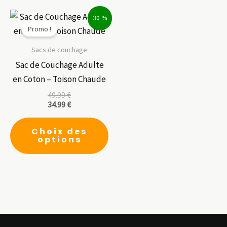
options
var
30 %
peuvent
Le
Promo !
être
op
choisies
pe
Sacs de couchage
sur
êt
Sac de Couchage Adulte
la
ch
en Coton – Toison Chaude
page
su
49.99
€
34.99
€
du
la
Ce
produit
pa
Choix des
produit
du
options
a
pr
plusieurs
variations.
Les
options
peuvent