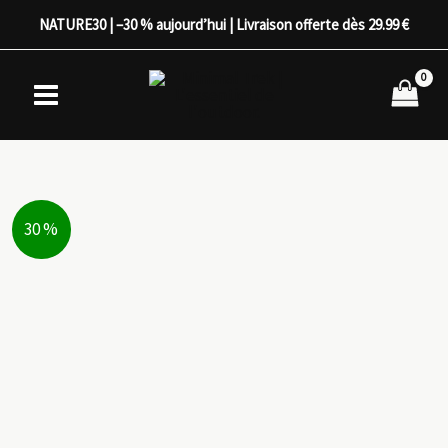
Aller
NATURE30 | –30 % aujourd’hui | Livraison offerte dès 29.99 €
au
contenu
30 %