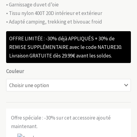
• Garnissage duvet d’oie
• Tissu nylon 400T 20D intérieur et extérieur
• Adapté camping, trekking et bivouac froid
OFFRE LIMITÉE : -30% déjà APPLIQUÉS + 30% de
REMISE SUPPLÉMENTAIRE avec le code NATURE30.
Livraison GRATUITE dès 29.99€ avant les soldes.
Couleur
Offre spéciale : -30% sur cet accessoire ajouté
maintenant.