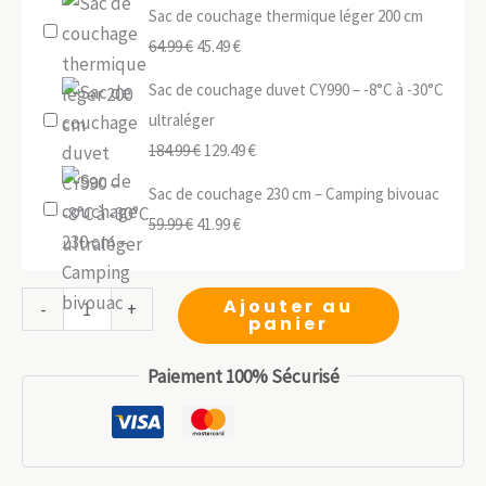
Sac de couchage thermique léger 200 cm
Le
Le
64.99
€
45.49
€
prix
prix
Sac de couchage duvet CY990 – -8°C à -30°C
initial
actuel
ultraléger
était :
est :
Le
Le
184.99
€
129.49
€
64.99 €.
45.49 €.
prix
prix
Sac de couchage 230 cm – Camping bivouac
initial
actuel
Le
Le
59.99
€
41.99
€
était :
est :
prix
prix
184.99 €.
129.49 €.
initial
actuel
quantité
Ajouter au
-
+
était :
est :
panier
de
59.99 €.
41.99 €.
Sac
Paiement 100% Sécurisé
duvet
momie
-20°C
215