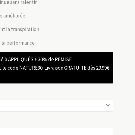
nue sans ralentir
ne améliorée
nt la transpiration
r la performance
 déjà APPLIQUÉS + 30% de REMISE
e code NATURE30. Livraison GRATUITE dès 29.99€