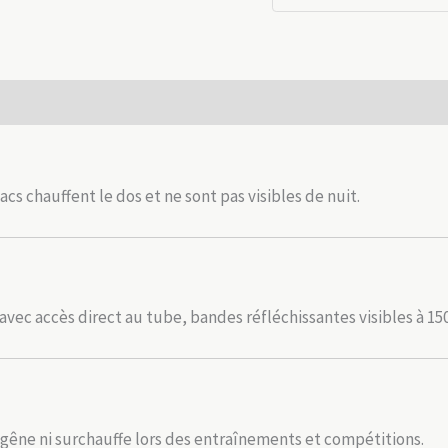
respirant
–
Trail
&
 (0)
Vélo
cs chauffent le dos et ne sont pas visibles de nuit.
 avec accès direct au tube, bandes réfléchissantes visibles à 1
êne ni surchauffe lors des entraînements et compétitions.