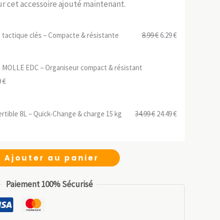
sur cet accessoire ajouté maintenant.
Le
Le
tactique clés – Compacte & résistante
8.99
€
6.29
€
prix
prix
initial
actuel
 MOLLE EDC – Organiseur compact & résistant
était :
est :
Le
9
€
8.99 €.
6.29 €.
prix
ial
actuel
Le
Le
rtible 8L – Quick-Change & charge 15 kg
34.99
€
24.49
€
t :
est :
prix
prix
 €.
6.99 €.
initial
actuel
était :
est :
Ajouter au panier
34.99 €.
24.49 €.
Paiement 100% Sécurisé