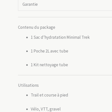
Garantie
Contenu du package
1 Sac d’hydratation Minimal Trek
1 Poche 2L avec tube
1 Kit nettoyage tube
Utilisations
Trail et course à pied
Vélo, VTT, gravel