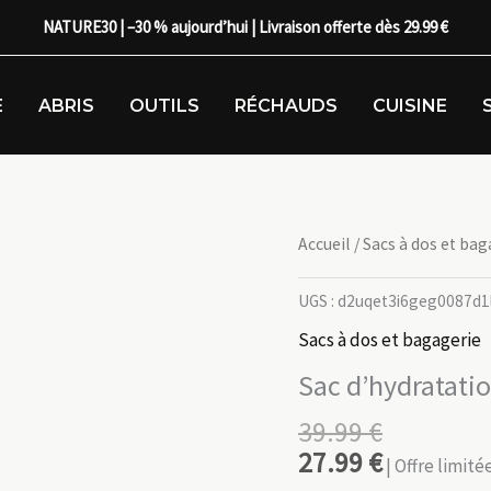
NATURE30 | –30 % aujourd’hui | Livraison offerte dès 29.99 €
E
ABRIS
OUTILS
RÉCHAUDS
CUISINE
Accueil
/
Sacs à dos et bag
UGS :
d2uqet3i6geg0087d1
Sacs à dos et bagagerie
Sac d’hydratatio
39.99
€
27.99
€
| Offre limit