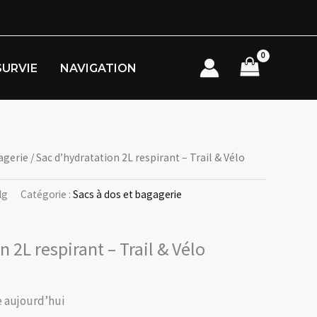
SURVIE
NAVIGATION
agerie
/ Sac d’hydratation 2L respirant – Trail & Vélo
lg
Catégorie :
Sacs à dos et bagagerie
n 2L respirant – Trail & Vélo
ée aujourd’hui