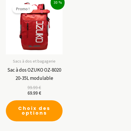
30 %
Les
Le
Promo !
options
op
peuvent
pe
être
êt
choisies
ch
sur
su
la
la
page
pa
Sacs à dos et bagagerie
du
du
Sac à dos OZUKO OZ-8020
produit
pr
20-35L modulable
99.99
€
69.99
€
Ce
Choix des
produit
options
a
plusieurs