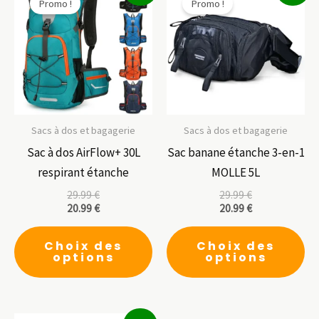
Promo !
Promo !
Sacs à dos et bagagerie
Sacs à dos et bagagerie
Sac à dos AirFlow+ 30L
Sac banane étanche 3-en-1
respirant étanche
MOLLE 5L
29.99
€
29.99
€
20.99
€
20.99
€
Ce
Ce
Choix des
Choix des
produit
pr
options
options
a
a
plusieurs
pl
variations.
var