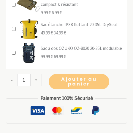
compact & résistant
Le
Le
9.99
€
6.99
€
prix
prix
Sac étanche IPX8 flottant 20-35L DrySeal
initial
actuel
Le
Le
49.99
€
34.99
€
était :
est :
prix
prix
9.99 €.
6.99 €.
Sac à dos OZUKO OZ-8020 20-35L modulable
initial
actuel
Le
Le
99.99
€
69.99
€
était :
est :
prix
prix
49.99 €.
34.99 €.
initial
actuel
quantité
Ajouter au
-
+
était :
est :
panier
de
99.99 €.
69.99 €.
Sac
Paiement 100% Sécurisé
à
dos
premiers
secours