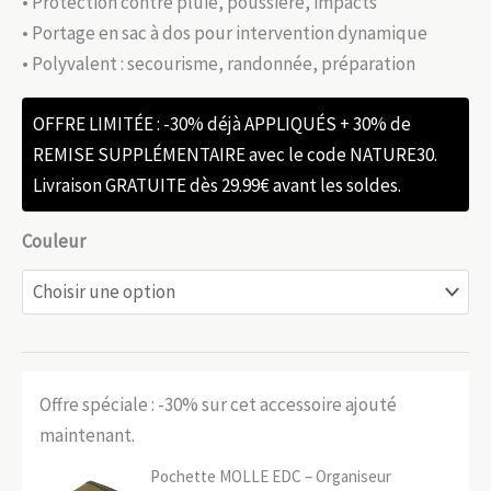
• Protection contre pluie, poussière, impacts
• Portage en sac à dos pour intervention dynamique
• Polyvalent : secourisme, randonnée, préparation
OFFRE LIMITÉE : -30% déjà APPLIQUÉS + 30% de
REMISE SUPPLÉMENTAIRE avec le code NATURE30.
Livraison GRATUITE dès 29.99€ avant les soldes.
Couleur
Offre spéciale : -30% sur cet accessoire ajouté
maintenant.
Pochette MOLLE EDC – Organiseur