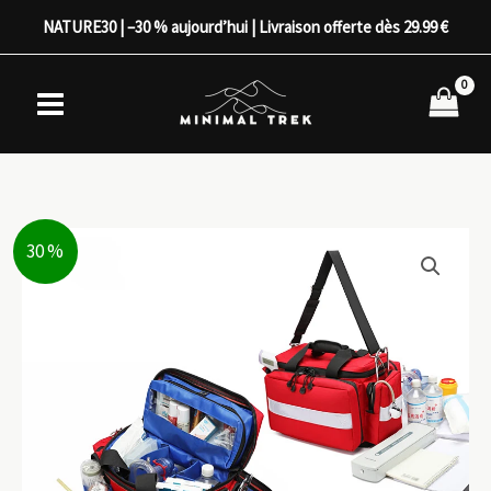
Aller
NATURE30 | –30 % aujourd’hui | Livraison offerte dès 29.99 €
au
contenu
30 %