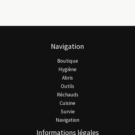
variations.
Les
options
peuvent
être
Navigation
choisies
sur
Boutique
la
Hygiène
page
Abris
du
Outils
produit
Réchauds
Cuisine
Survie
Navigation
Informations légales