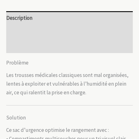
–
Organisation
Description
professionnelle
Informations complémentaires
Avis (0)
Problème
Les trousses médicales classiques sont mal organisées,
lentes à exploiter et vulnérables à l’humidité en plein
air, ce qui ralentit la prise en charge.
Solution
Ce sac d’urgence optimise le rangement avec :
• Compartiments multicouches pour un tri visuel clair