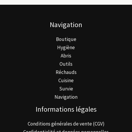
peuvent
être
Navigation
choisies
sur
Boutique
la
Hygiène
page
Abris
du
Outils
produit
Réchauds
Cuisine
Survie
Navigation
Informations légales
Conditions générales de vente (CGV)
Confidentialité et données personnelles