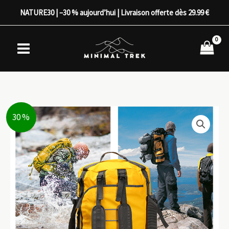
Aller
NATURE30 | –30 % aujourd’hui | Livraison offerte dès 29.99 €
au
contenu
30 %