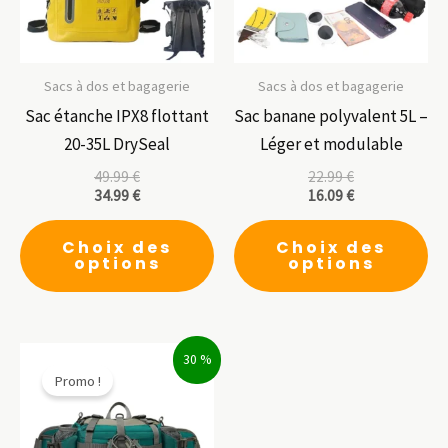
Sacs à dos et bagagerie
Sacs à dos et bagagerie
Sac étanche IPX8 flottant
Sac banane polyvalent 5L –
20-35L DrySeal
Léger et modulable
49.99
€
22.99
€
34.99
€
16.09
€
Ce
Ce
Choix des
Choix des
produit
pr
options
options
a
a
plusieurs
pl
variations.
var
30 %
Les
Le
Promo !
options
op
peuvent
pe