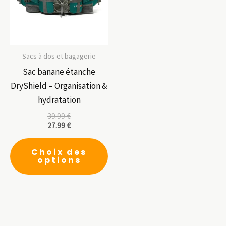
être
êt
choisies
ch
sur
su
la
la
page
pa
Sacs à dos et bagagerie
du
du
Sac banane étanche
produit
pr
DryShield – Organisation &
hydratation
39.99
€
27.99
€
Ce
Choix des
produit
options
a
plusieurs
variations.
Les
options