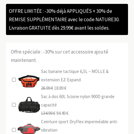
OFFRE LIMITÉE : -30% déjà APPLIQUÉS + 30% de
REMISE SUPPLÉMENTAIRE avec le code NATURE30.
Livraison GRATUITE dès 29.99€ avant les soldes.
Offre spéciale : -30% sur cet accessoire ajouté
maintenant.
Sac banane tactique 6,5L – MOLLE &
extension EZ-Expand
Le
Le
26.99
€
18.89
€
prix
prix
Sac à dos 60L Scione nylon 900D grande
initial
actuel
capacité
était :
Le
est :
Le
134.99
€
94.49
€
26.99 €.
prix
18.89 €.
prix
Ceinture sport DryFlex imperméable anti-
initial
actuel
vibration