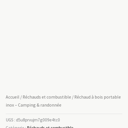
Accueil
/
Réchauds et combustible
/ Réchaud à bois portable
inox – Camping & randonnée
UGS :
d5u8prvujm7g009e4tc0
Catégorie :
Réchauds et combustible