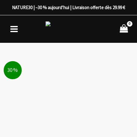
Aller
NATURE30 | –30 % aujourd’hui | Livraison offerte dès 29.99 €
au
contenu
30 %