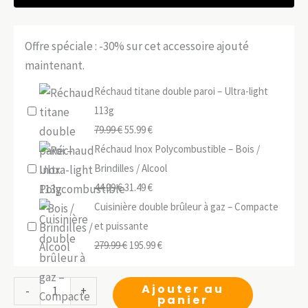
Offre spéciale : -30% sur cet accessoire ajouté
maintenant.
Réchaud titane double paroi – Ultra-light
113g
Le
Le
79.99
€
55.99
€
prix
prix
Réchaud Inox Polycombustible – Bois /
initial
actuel
Brindilles / Alcool
était :
Le
est :
Le
44.99
€
31.49
€
79.99 €.
prix
55.99 €.
prix
Cuisinière double brûleur à gaz – Compacte
initial
actuel
et puissante
était :
Le
est :
Le
279.99
€
195.99
€
44.99 €.
prix
31.49 €.
prix
initial
actuel
quantité
Ajouter au
-
+
panier
était :
est :
de