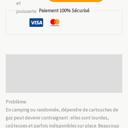
279.99 €.
195.99 €.
Réchaud
Paiement 100% Sécurisé
à
bois
portable
inox
–
Camping
Description
&
randonnée
Informations complémentaires
Avis (0)
Problème
En camping ou randonnée, dépendre de cartouches de
gaz peut devenir contraignant : elles sont lourdes,
coûteuses et parfois indisponibles sur place. Beaucoup