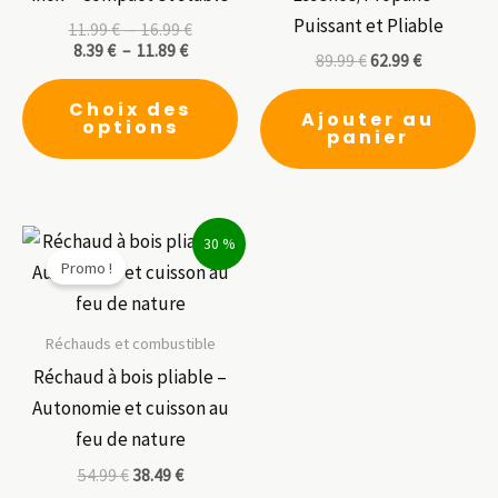
Puissant et Pliable
Plage
11.99
€
–
16.99
€
Plage
de
8.39
€
–
11.89
€
89.99
€
62.99
€
de
prix :
Ce
prix :
11.99 €
Choix des
8.39 €
à
produit
Ajouter au
options
à
16.99 €
panier
a
11.89 €
plusieurs
variations.
Les
30 %
Promo !
options
peuvent
être
Réchauds et combustible
choisies
Réchaud à bois pliable –
sur
Autonomie et cuisson au
la
feu de nature
page
54.99
€
38.49
€
du