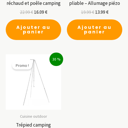
réchaud et poêle camping
pliable – Allumage piézo
22.99
€
16.09
€
19.99
€
13.99
€
Ajouter au
Ajouter au
panier
panier
30 %
Promo !
Cuisine outdoor
Trépied camping