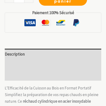
panier
était :
est :
de
12.99 €.
9.09 €.
Réchaud
Paiement 100% Sécurisé
à
Bois
Camping
230mm
:
Acier
Description
Inoxydable
Léger
Informations complémentaires
850g
Avis (0)
L’Efficacité de la Cuisson au Bois en Format Portatif
Simplifiez la préparation de vos repas chauds en pleine
nature. Ce
réchaud cylindrique en acier inoxydable