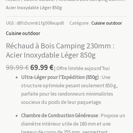
Acier Inoxydable Léger 850g
UGS :
d8fs5cnmb1fg008eupd0
Catégorie :
Cuisine outdoor
Cuisine outdoor
Réchaud à Bois Camping 230mm :
Acier Inoxydable Léger 850g
99.99
€
69.99
€
| Offre limitée aujourd’hui
Ultra-Léger pour l’Expédition (850g)
: Une
structure optimisée pesant seulement 850 g,
parfaite pour les randonneurs minimalistes
soucieux du poids de leur paquetage.
Chambre de Combustion Généreuse
: Propose un
diamètre intérieur utile de 180 mm et une
largeur de corps de 255 mm, permettant