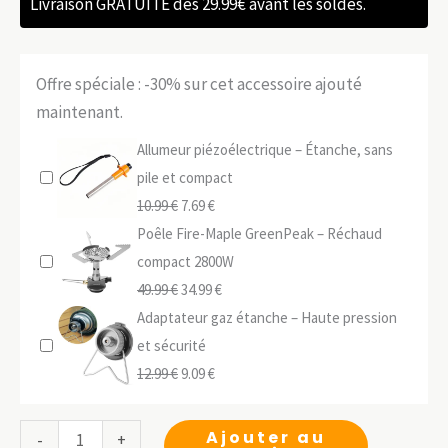
Livraison GRATUITE dès 29.99€ avant les soldes.
Offre spéciale : -30% sur cet accessoire ajouté
maintenant.
Allumeur piézoélectrique – Étanche, sans
pile et compact
Le
Le
10.99
€
7.69
€
prix
prix
Poêle Fire-Maple GreenPeak – Réchaud
initial
actuel
compact 2800W
était :
Le
est :
Le
49.99
€
34.99
€
10.99 €.
prix
7.69 €.
prix
Adaptateur gaz étanche – Haute pression
initial
actuel
et sécurité
était :
Le
Le
est :
12.99
€
9.09
€
49.99 €.
prix
prix
34.99 €.
initial
actuel
quantité
Ajouter au
-
+