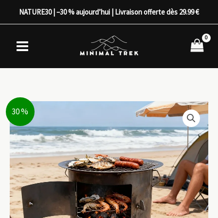
Aller
NATURE30 | –30 % aujourd’hui | Livraison offerte dès 29.99 €
au
contenu
30 %