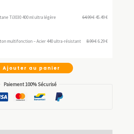
prix
prix
initial
actuel
Le
Le
tane Ti3030 400 ml ultra légère
64.99
€
45.49
€
était :
est :
prix
prix
13.99 €.
9.79 €.
initial
actuel
Le
Le
n multifonction – Acier 440 ultra-résistant
8.99
€
6.29
€
était :
est :
prix
prix
64.99 €.
45.49 €.
initial
actuel
était :
est :
Ajouter au panier
8.99 €.
6.29 €.
Paiement 100% Sécurisé