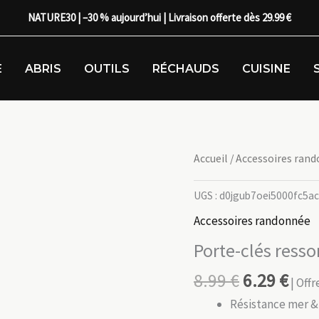
NATURE30 | –30 % aujourd’hui | Livraison offerte dès 29.99 €
E
ABRIS
OUTILS
RÉCHAUDS
CUISINE
Accueil
/
Accessoires ran
UGS :
d0jgub7oei5000fc5a
Accessoires randonnée
Porte-clés resso
8.99
€
6.29
€
| Off
Résistance mer &