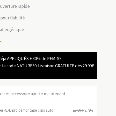
uverture rapide
pour fiabilité
oallergénique
k
 déjà APPLIQUÉS + 30% de REMISE
e code NATURE30. Livraison GRATUITE dès 29.99€
sur cet accessoire ajouté maintenant.
Le
Le
ier 4140 pro démontage clips auto
13.99
€
9.79
€