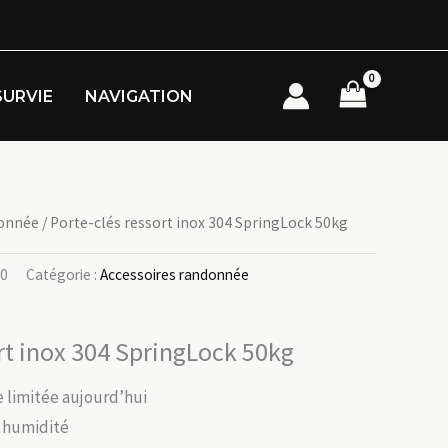
SURVIE
NAVIGATION
donnée
/ Porte-clés ressort inox 304 SpringLock 50kg
c0
Catégorie :
Accessoires randonnée
rt inox 304 SpringLock 50kg
re limitée aujourd’hui
 humidité