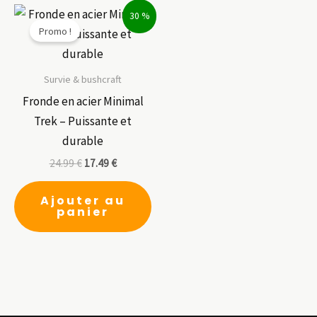
options
30 %
Promo !
peuvent
être
choisies
Survie & bushcraft
sur
Fronde en acier Minimal
la
Trek – Puissante et
page
durable
du
24.99
€
17.49
€
produit
Ajouter au
panier