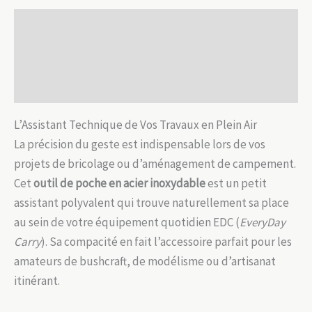
de
Description
Marquage
&
Informations complémentaires
Cordon
Avis (0)
EDC
L’Assistant Technique de Vos Travaux en Plein Air
La précision du geste est indispensable lors de vos
projets de bricolage ou d’aménagement de campement.
Cet
outil de poche en acier inoxydable
est un petit
assistant polyvalent qui trouve naturellement sa place
au sein de votre équipement quotidien EDC (
EveryDay
Carry
). Sa compacité en fait l’accessoire parfait pour les
amateurs de bushcraft, de modélisme ou d’artisanat
itinérant.