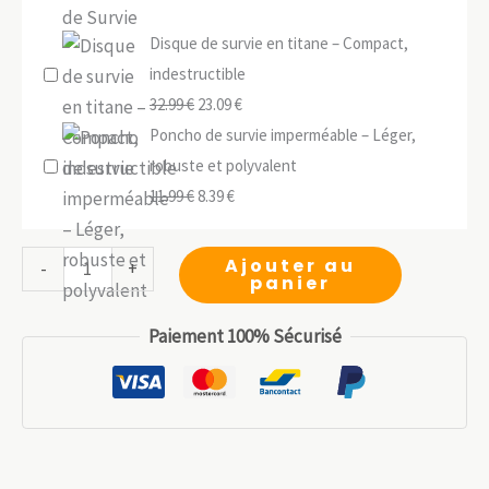
prix
prix
Disque de survie en titane – Compact,
initial
actue
indestructible
était :
est :
Le
Le
32.99
€
23.09
€
9.99 €.
6.99 €.
prix
prix
Poncho de survie imperméable – Léger,
initial
actuel
robuste et polyvalent
était :
Le
Le
est :
11.99
€
8.39
€
32.99 €.
prix
prix
23.09 €.
initial
actuel
quantité
Ajouter au
-
+
panier
était :
est :
de
11.99 €.
8.39 €.
Poinçon
Paiement 100% Sécurisé
Acier
Inox
12,5cm
:
Outil