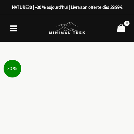
Aller
NATURE30 | –30 % aujourd’hui | Livraison offerte dès 29.99 €
au
contenu
30 %