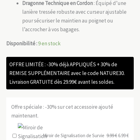
Dragonne Technique en Cordon
: Équipé d’une
lanière tressée robuste avec curseur ajustable
pour sécuriser le maintien au poignet ou
l’accrocher à vos bagages.
Disponibilité :
9 en stock
OFFRE LIMITÉE : -30% déjà APPLIQUÉS + 30% de
REMISE SUPPLÉMENTAIRE avec le code NATURE30.
Livraison GRATUITE dès 29.99€ avant les soldes.
Offre spéciale : -30% sur cet accessoire ajouté
maintenant.
Le
Le
Miroir de Signalisation de Survie
9.99
€
6.99
€