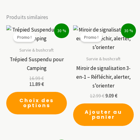
Produits similaires
30 %
30 %
Promo !
Promo !
Survie & bushcraft
Survie & bushcraft
Trépied Suspendu pour
Camping
Miroir de signalisation 3-
en-1 – Réfléchir, alerter,
16.99
€
11.89
€
s’orienter
Ce
12.99
€
9.09
€
Choix des
produit
options
a
Ajouter au
panier
plusieurs
variations.
Les