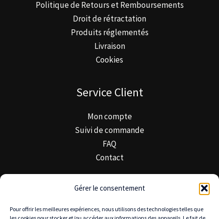
Politique de Retours et Remboursements
Droit de rétractation
Produits réglementés
Livraison
Cookies
Service Client
Mon compte
Suivi de commande
FAQ
Contact
Minimal Trek & Confiance
Gérer le consentement
Pour offrir les meilleures expériences, nous utilisons des technologies telles que
À propos de Minimal Trek
les cookies pour stocker et/ou accéder aux informations des appareils. Le fait de