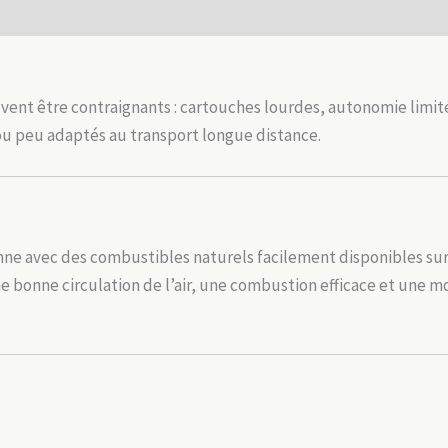
Camping
 (0)
et
randonnée
vent être contraignants : cartouches lourdes, autonomie limi
 peu adaptés au transport longue distance.
ne avec des combustibles naturels facilement disponibles sur
e bonne circulation de l’air, une combustion efficace et une m