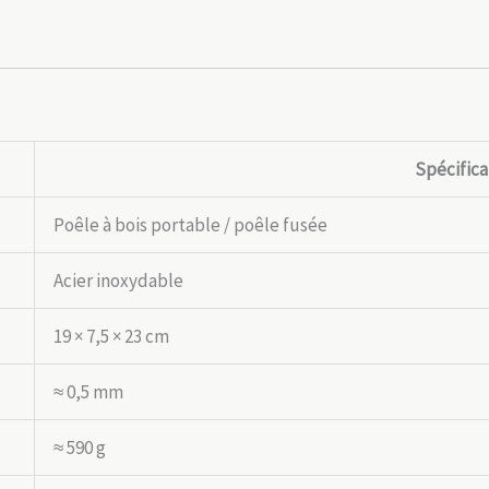
Spécifica
Poêle à bois portable / poêle fusée
Acier inoxydable
19 × 7,5 × 23 cm
≈ 0,5 mm
≈ 590 g