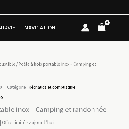
SURVIE
NAVIGATION
bustible
/ Poêle à bois portable inox – Camping et
0
Catégorie :
Réchauds et combustible
le
rtable inox – Camping et randonnée
| Offre limitée aujourd’hui