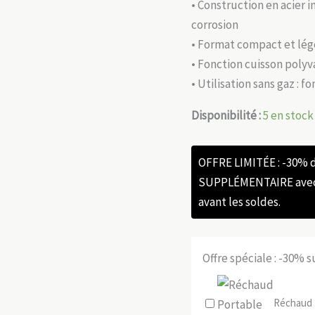
• Construction en acier i
corrosion
• Format compact et lége
• Fonction cuisson polyv
• Utilisation sans gaz : 
Disponibilité :
5 en stock
OFFRE LIMITÉE : -30%
SUPPLÉMENTAIRE avec l
avant les soldes.
Offre spéciale : -30% 
Réchaud 