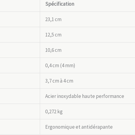
Spécification
23,1 cm
12,5 cm
10,6 cm
0,4 cm (4 mm)
3,7 cm à 4 cm
Acier inoxydable haute performance
0,272 kg
Ergonomique et antidérapante