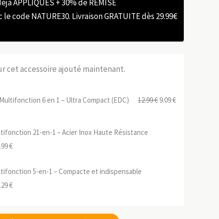
 déjà APPLIQUÉS + 30% de REMISE
e code NATURE30. Livraison GRATUITE dès 29.99€
sur cet accessoire ajouté maintenant.
Le
Le
ultifonction 6 en 1 – Ultra Compact (EDC)
12.99
€
9.09
€
prix
prix
initial
actuel
tifonction 21-en-1 – Acier Inox Haute Résistance
était :
est :
Le
.99
€
12.99 €.
9.09 €.
ix
prix
tifonction 5-en-1 – Compacte et indispensable
tial
actuel
Le
.29
€
it :
est :
ix
prix
.99 €.
55.99 €.
tial
actuel