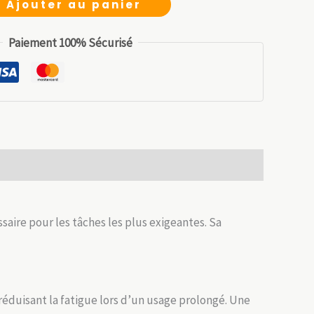
Ajouter au panier
it :
est :
.99 €.
13.29 €.
Paiement 100% Sécurisé
essaire pour les tâches les plus exigeantes. Sa
réduisant la fatigue lors d’un usage prolongé. Une