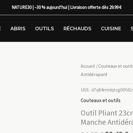
NATURE30 | –30 % aujourd’hui | Livraison offerte dès 29.99 €
E
ABRIS
OUTILS
RÉCHAUDS
CUISINE
Accueil
/
Couteaux et outil
Antidérapant
UGS :
d7q84mtdqtcg00fd1
Couteaux et outils
Outil Pliant 23
Manche Antidér