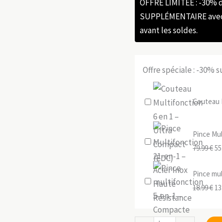
OFFRE LIMITÉE : -30%
SUPPLÉMENTAIRE avec l
avant les soldes.
Offre spéciale : -30% 
Couteau M
Pince Mul
Le
79.99
€
55
pr
Pince mul
ini
Le
18.99
€
13
éta
pr
79
ini