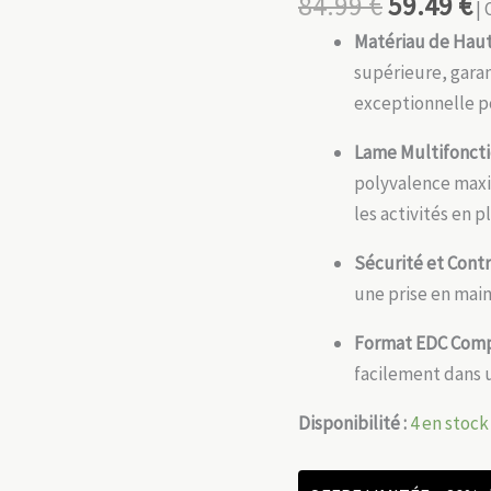
84.99
€
59.49
€
| 
Matériau de Haut
supérieure, gara
exceptionnelle po
Lame Multifoncti
polyvalence maxim
les activités en pl
Sécurité et Cont
une prise en main
Format EDC Com
facilement dans u
Disponibilité :
4 en stock