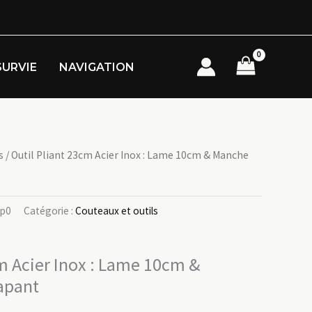
SURVIE
NAVIGATION
s
/ Outil Pliant 23cm Acier Inox : Lame 10cm & Manche
rp0
Catégorie :
Couteaux et outils
cm Acier Inox : Lame 10cm &
apant