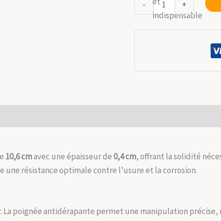
quantité
-
+
éta
de
18
Outil
Pliant
23cm
Acier
Inox
:
Lame
 (0)
10cm
&
Manche
de
10,6 cm
avec une épaisseur de
0,4 cm
, offrant la solidité néc
Antidérapant
e une résistance optimale contre l’usure et la corrosion.
ur. La poignée antidérapante permet une manipulation précise, 