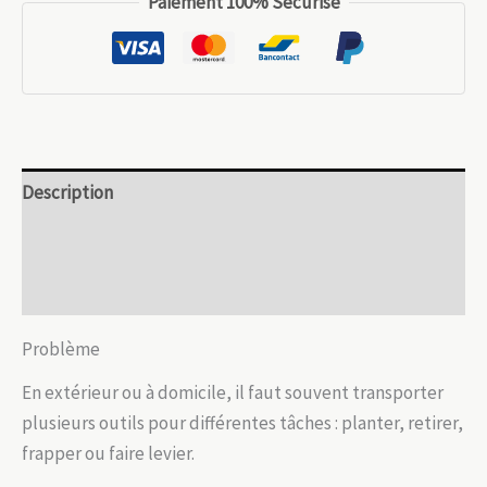
Paiement 100% Sécurisé
multifonction
marteau
levier
acier
32
cm
Description
Informations complémentaires
Avis (0)
Problème
En extérieur ou à domicile, il faut souvent transporter
plusieurs outils pour différentes tâches : planter, retirer,
frapper ou faire levier.