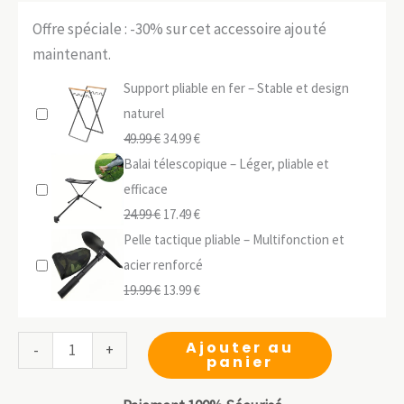
Offre spéciale : -30% sur cet accessoire ajouté
maintenant.
Support pliable en fer – Stable et design
naturel
Le
Le
49.99
€
34.99
€
prix
prix
Balai télescopique – Léger, pliable et
initial
actuel
efficace
était :
Le
est :
Le
24.99
€
17.49
€
49.99 €.
prix
34.99 €.
prix
Pelle tactique pliable – Multifonction et
initial
actuel
acier renforcé
était :
Le
est :
Le
19.99
€
13.99
€
24.99 €.
prix
17.49 €.
prix
initial
actuel
quantité
Ajouter au
-
+
panier
était :
est :
de
19.99 €.
13.99 €.
Outil