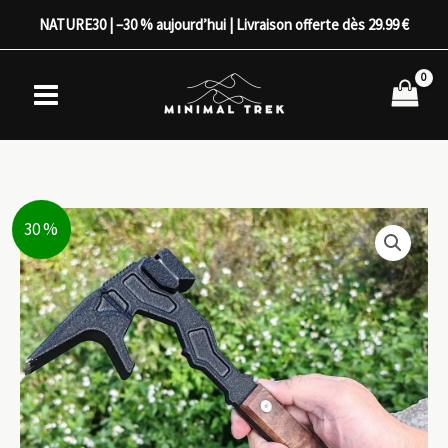
Aller
NATURE30 | –30 % aujourd’hui | Livraison offerte dès 29.99 €
au
contenu
30 %