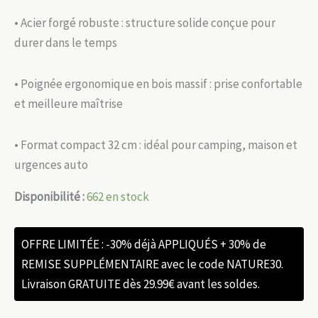
• Acier forgé robuste : structure solide conçue pour
durer dans le temps
• Poignée ergonomique en bois massif : prise confortable
et meilleure maîtrise
• Format compact 32 cm : idéal pour camping, maison et
urgences auto
Disponibilité :
662 en stock
OFFRE LIMITÉE : -30% déjà APPLIQUÉS + 30% de
REMISE SUPPLÉMENTAIRE avec le code NATURE30.
Livraison GRATUITE dès 29.99€ avant les soldes.