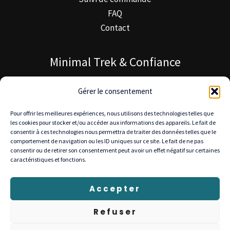
FAQ
Contact
Minimal Trek & Confiance
À propos de Minimal Trek
Gérer le consentement
Blog MinimalTrek
Pour offrir les meilleures expériences, nous utilisons des technologies telles que
Notre mission
les cookies pour stocker et/ou accéder aux informations des appareils. Le fait de
consentir à ces technologies nous permettra de traiter des données telles que le
comportement de navigation ou les ID uniques sur ce site. Le fait de ne pas
consentir ou de retirer son consentement peut avoir un effet négatif sur certaines
caractéristiques et fonctions.
© 2025 Minimal Trek — Tous droits réservés
Livraison gratuite en Europe • Retours 30 jours •
Accepter
Paiement sécurisé : Stripe, PayPal, Visa, Mastercard
Refuser