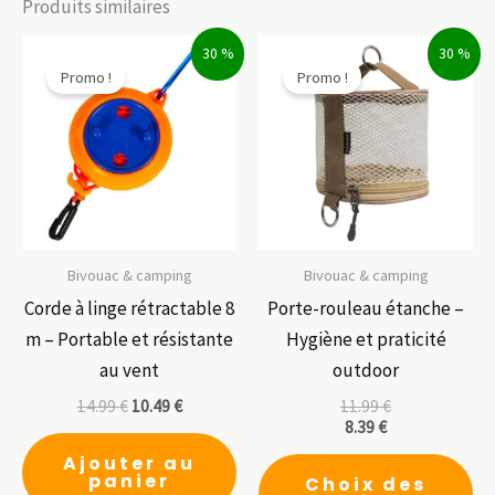
Produits similaires
30 %
30 %
Promo !
Promo !
Bivouac & camping
Bivouac & camping
Corde à linge rétractable 8
Porte-rouleau étanche –
m – Portable et résistante
Hygiène et praticité
au vent
outdoor
14.99
€
10.49
€
11.99
€
8.39
€
Ce
Ajouter au
panier
Choix des
pr