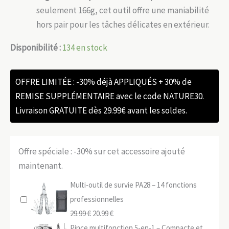
seulement 166g, cet outil offre une maniabilité
hors pair pour les tâches délicates en extérieur.
Disponibilité :
134 en stock
OFFRE LIMITÉE : -30% déjà APPLIQUÉS + 30% de
REMISE SUPPLÉMENTAIRE avec le code NATURE30.
Livraison GRATUITE dès 29.99€ avant les soldes.
Offre spéciale : -30% sur cet accessoire ajouté
maintenant.
Multi-outil de survie PA28 – 14 fonctions
professionnelles
Le
Le
29.99
€
20.99
€
prix
prix
Pince multifonction 5-en-1 – Compacte et