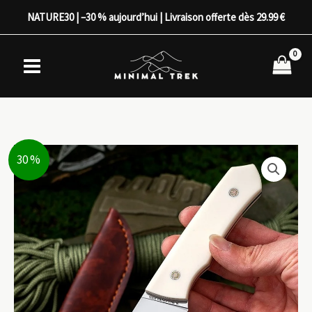
Aller
NATURE30 | –30 % aujourd’hui | Livraison offerte dès 29.99 €
au
contenu
30 %