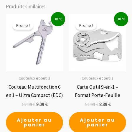
Produits similaires
30 %
30 %
Promo !
Promo !
Couteaux et outils
Couteaux et outils
Couteau Multifonction 6
Carte Outil 9-en-1 –
en 1 – Ultra Compact (EDC)
Format Porte-Feuille
12.99
€
9.09
€
11.99
€
8.39
€
Ajouter au
Ajouter au
panier
panier