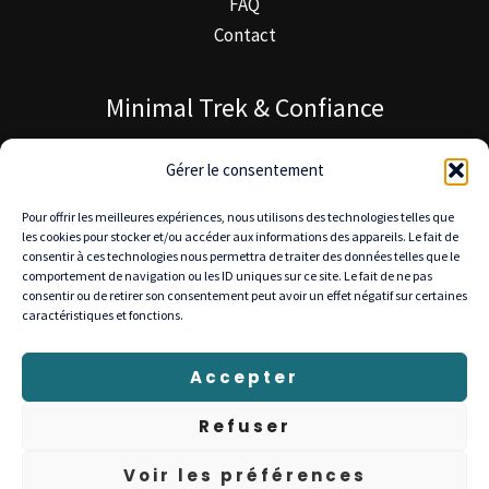
FAQ
Contact
Minimal Trek & Confiance
À propos de Minimal Trek
Gérer le consentement
Blog MinimalTrek
Pour offrir les meilleures expériences, nous utilisons des technologies telles que
Notre mission
les cookies pour stocker et/ou accéder aux informations des appareils. Le fait de
consentir à ces technologies nous permettra de traiter des données telles que le
comportement de navigation ou les ID uniques sur ce site. Le fait de ne pas
consentir ou de retirer son consentement peut avoir un effet négatif sur certaines
caractéristiques et fonctions.
© 2025 Minimal Trek — Tous droits réservés
Livraison gratuite en Europe • Retours 30 jours •
Accepter
Paiement sécurisé : Stripe, PayPal, Visa, Mastercard
Refuser
Voir les préférences