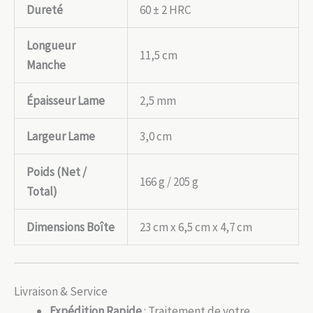
Dureté
60 ± 2 HRC
Longueur
11,5 cm
Manche
Épaisseur Lame
2,5 mm
Largeur Lame
3,0 cm
Poids (Net /
166 g / 205 g
Total)
Dimensions Boîte
23 cm x 6,5 cm x 4,7 cm
Livraison & Service
Expédition Rapide
: Traitement de votre