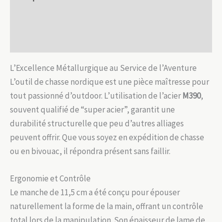
&
Tranchant
Informations complémentaires
60
Avis (0)
HRC
L’Excellence Métallurgique au Service de l’Aventure
L’outil de chasse nordique est une pièce maîtresse pour
tout passionné d’outdoor. L’utilisation de l’acier
M390
,
souvent qualifié de “super acier”, garantit une
durabilité structurelle que peu d’autres alliages
peuvent offrir. Que vous soyez en expédition de chasse
ou en bivouac, il répondra présent sans faillir.
Ergonomie et Contrôle
Le manche de 11,5 cm a été conçu pour épouser
naturellement la forme de la main, offrant un contrôle
total lors de la manipulation. Son épaisseur de lame de