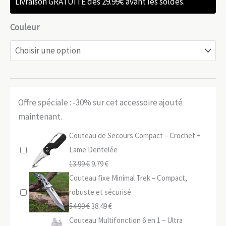
Livraison GRATUITE dès 29.99€ avant les soldes.
Couleur
Offre spéciale : -30% sur cet accessoire ajouté
maintenant.
Couteau de Secours Compact – Crochet +
Lame Dentelée
Le
Le
13.99
€
9.79
€
prix
prix
Couteau fixe Minimal Trek – Compact,
initial
actuel
robuste et sécurisé
était :
Le
est :
Le
54.99
€
38.49
€
13.99 €.
prix
9.79 €.
prix
Couteau Multifonction 6 en 1 – Ultra