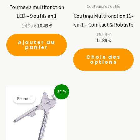
Couteaux et outils
Tournevis multifonction
LED – 9 outils en 1
Couteau Multifonction 11-
en-1 – Compact & Robuste
14.99
€
10.49
€
16.99
€
11.89
€
Ajouter au
panier
Ce
Choix des
pr
options
a
pl
var
30 %
Le
Promo !
op
pe
êt
ch
su