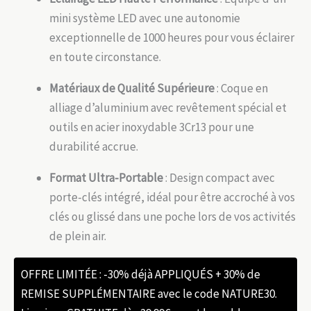
mini système LED avec une autonomie
exceptionnelle de 1000 heures pour vous éclairer
en toute circonstance.
Matériaux de Qualité Supérieure
: Coque en
alliage d’aluminium avec revêtement spécial et
outils en acier inoxydable 3Cr13 pour une
durabilité accrue.
Format Ultra-Portable
: Design compact avec
porte-clés intégré, idéal pour être accroché à vos
clés ou glissé dans une poche lors de vos activités
de plein air.
OFFRE LIMITÉE : -30% déjà APPLIQUÉS + 30% de
REMISE SUPPLÉMENTAIRE avec le code NATURE30.