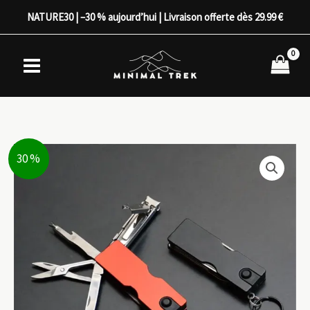
Aller
NATURE30 | –30 % aujourd’hui | Livraison offerte dès 29.99 €
au
contenu
30 %