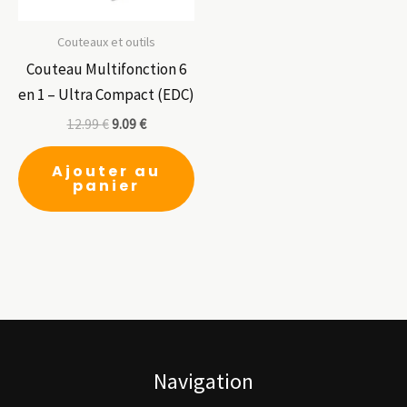
la
pa
Couteaux et outils
du
Couteau Multifonction 6
pr
en 1 – Ultra Compact (EDC)
12.99
€
9.09
€
Ajouter au
panier
Navigation