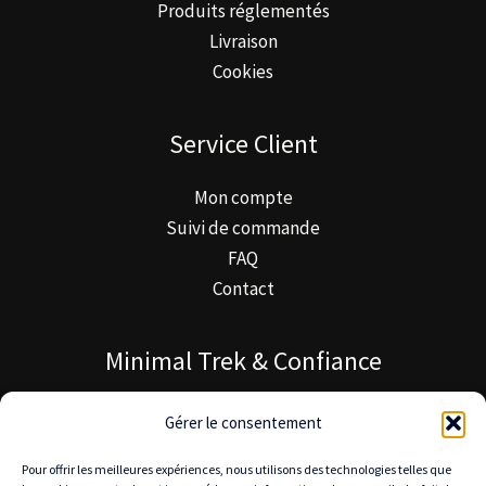
Produits réglementés
Livraison
Cookies
Service Client
Mon compte
Suivi de commande
FAQ
Contact
Minimal Trek & Confiance
À propos de Minimal Trek
Gérer le consentement
Blog MinimalTrek
Pour offrir les meilleures expériences, nous utilisons des technologies telles que
Notre mission