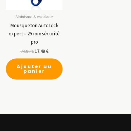
sur
su
la
la
page
pa
Alpinisme & escalade
du
du
Mousqueton AutoLock
produit
pr
expert – 25 mm sécurité
pro
24.99
€
17.49
€
Ajouter au
panier