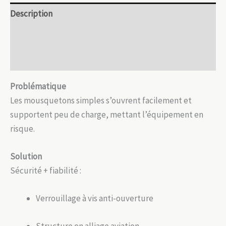
aluminium
Description
léger
Informations complémentaires
Avis (0)
Problématique
Les mousquetons simples s’ouvrent facilement et
supportent peu de charge, mettant l’équipement en
risque.
Solution
Sécurité + fiabilité :
Verrouillage à vis anti-ouverture