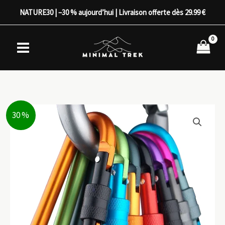
Aller
NATURE30 | –30 % aujourd’hui | Livraison offerte dès 29.99 €
au
contenu
30 %