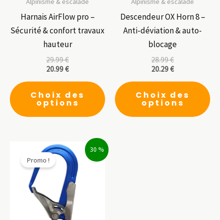
Alpinisme & escalade
Alpinisme & escalade
Harnais AirFlow pro –
Descendeur OX Horn 8 –
Sécurité & confort travaux
Anti-déviation & auto-
hauteur
blocage
29.99
€
28.99
€
20.99
€
20.29
€
Ce
Ce
Choix des
Choix des
produit
pr
options
options
a
a
plusieurs
pl
variations.
var
30 %
Les
Le
Promo !
options
op
peuvent
pe
être
êt
choisies
ch