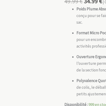
49.99
€
34.99
€
| 
Poids Plume Abso
conçu pour se fa
sac.
Format Micro Poc
pour un encombr
activités profess
Ouverture Ergon
l’ouverture perme
de la section fon
Polyvalence Quot
de colis, le déba
petits ajustemen
Disponibilité :
999 en sto