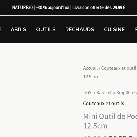
NATURE30 | –30 % aujourd’hui | Livraison offerte dès 29.99 €
E
ABRIS
OUTILS
RÉCHAUDS
CUISINE
Accueil
/
Couteaux et outil
12.5cm
UGS :
d8a51a4ao3mg00b7
Couteaux et outils
Mini Outil de Po
12.5cm