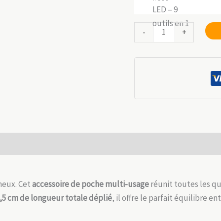
quantité
-
+
de
Mini
Outil
de
Poche
Multi-
Usage
69g
 (0)
:
Acier
Inox,
neux. Cet
accessoire de poche multi-usage
réunit toutes les q
12.5cm
,5 cm de longueur totale déplié
, il offre le parfait équilibre e