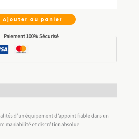
12.99 €.
9.09 €.
initial
actuel
était :
est :
Ajouter au panier
14.99 €.
10.49 €.
Paiement 100% Sécurisé
ualités d’un équipement d’appoint fiable dans un
ntre maniabilité et discrétion absolue.