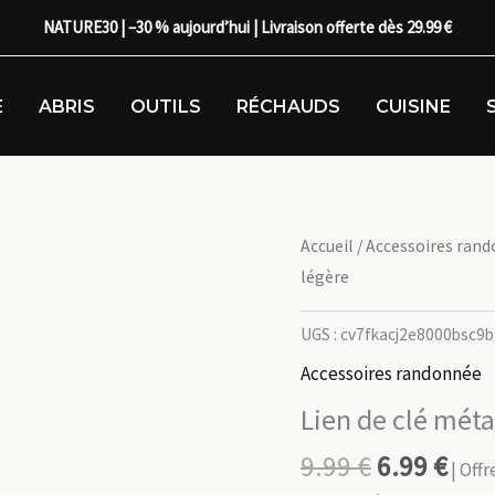
NATURE30 | –30 % aujourd’hui | Livraison offerte dès 29.99 €
E
ABRIS
OUTILS
RÉCHAUDS
CUISINE
Accueil
/
Accessoires ran
légère
UGS :
cv7fkacj2e8000bsc9
Accessoires randonnée
Lien de clé méta
9.99
€
6.99
€
| Off