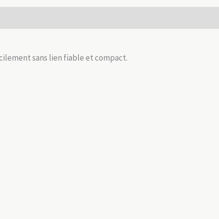
robuste
 (0)
&
ultra
légère
cilement sans lien fiable et compact.