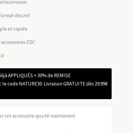
anticorrosion
 format discret
ple et rapide
 accessoires EDC
ck
 déjà APPLIQUÉS + 30% de REMISE
e code NATURE30. Livraison GRATUITE dès 29.99€
sur cet accessoire ajouté maintenant.