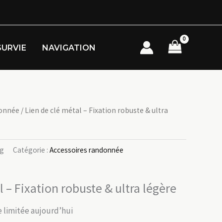
SURVIE
NAVIGATION
donnée
/ Lien de clé métal – Fixation robuste & ultra
bg
Catégorie :
Accessoires randonnée
l – Fixation robuste & ultra légère
re limitée aujourd’hui