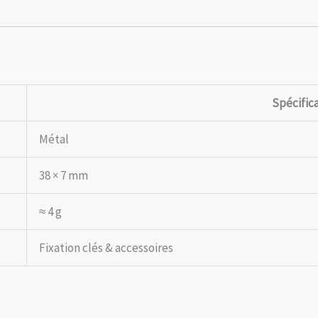
Spécific
Métal
38 × 7 mm
≈ 4 g
Fixation clés & accessoires