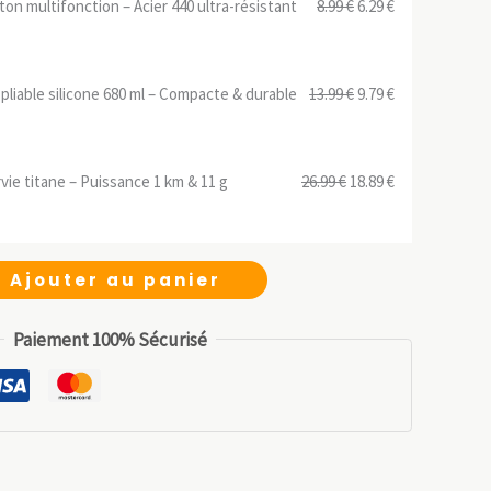
Le
Le
n multifonction – Acier 440 ultra-résistant
8.99
€
6.29
€
prix
prix
initial
actuel
Le
Le
 pliable silicone 680 ml – Compacte & durable
13.99
€
9.79
€
était :
est :
prix
prix
8.99 €.
6.29 €.
initial
actuel
Le
Le
urvie titane – Puissance 1 km & 11 g
26.99
€
18.89
€
était :
est :
prix
prix
13.99 €.
9.79 €.
initial
actuel
était :
est :
Ajouter au panier
26.99 €.
18.89 €.
Paiement 100% Sécurisé