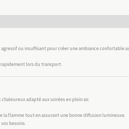
avec
coffret
bois
 (0)
p agressif ou insuffisant pour créer une ambiance confortable 
 rapidement lors du transport.
 chaleureux adapté aux soirées en plein air.
ge la flamme tout en assurant une bonne diffusion lumineuse.
 vos besoins.