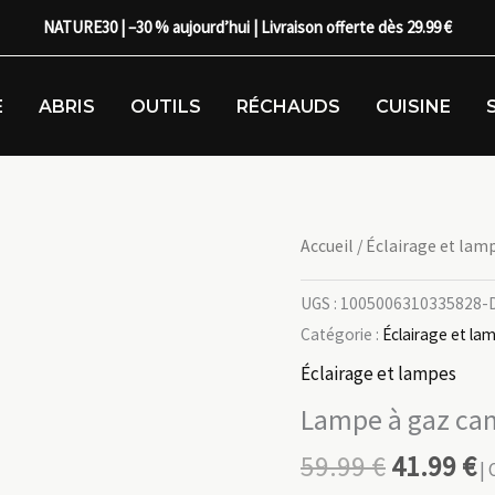
NATURE30 | –30 % aujourd’hui | Livraison offerte dès 29.99 €
E
ABRIS
OUTILS
RÉCHAUDS
CUISINE
Accueil
/
Éclairage et lam
UGS :
1005006310335828-De
Catégorie :
Éclairage et la
Éclairage et lampes
Lampe à gaz cam
59.99
€
41.99
€
| 