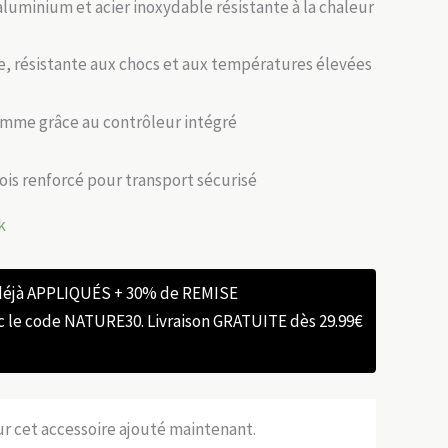
’aluminium et acier inoxydable résistante à la chaleur
e, résistante aux chocs et aux températures élevées
lamme grâce au contrôleur intégré
bois renforcé pour transport sécurisé
k
 déjà APPLIQUÉS + 30% de REMISE
e code NATURE30. Livraison GRATUITE dès 29.99€
sur cet accessoire ajouté maintenant.