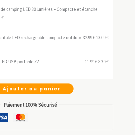
 de camping LED 30 lumières – Compacte et étanche
Le
5
€
prix
ial
actuel
Le
Le
ontale LED rechargeable compacte outdoor
32.99
€
23.09
€
t :
est :
prix
prix
 €.
4.95 €.
initial
actuel
Le
Le
LED USB portable 5V
11.99
€
8.39
€
était :
est :
prix
prix
32.99 €.
23.09 €.
initial
actuel
était :
est :
Ajouter au panier
11.99 €.
8.39 €.
Paiement 100% Sécurisé