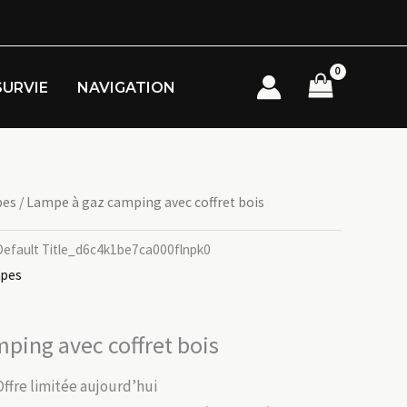
SURVIE
NAVIGATION
pes
/ Lampe à gaz camping avec coffret bois
fault Title_d6c4k1be7ca000flnpk0
mpes
ping avec coffret bois
Offre limitée aujourd’hui