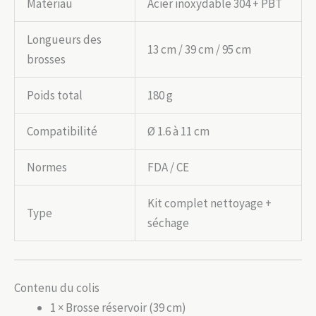
Matériau
Acier inoxydable 304 + PBT
Longueurs des
13 cm / 39 cm / 95 cm
brosses
Poids total
180 g
Compatibilité
Ø 1.6 à 11 cm
Normes
FDA / CE
Kit complet nettoyage +
Type
séchage
Contenu du colis
1 × Brosse réservoir (39 cm)