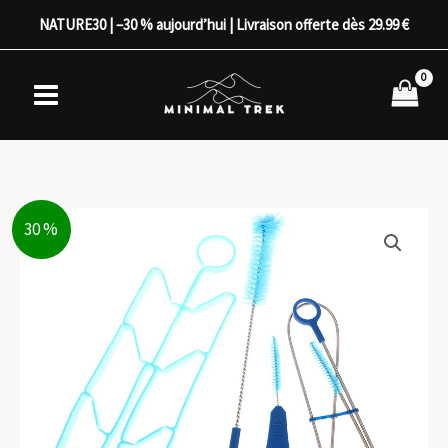
Aller
NATURE30 | –30 % aujourd’hui | Livraison offerte dès 29.99 €
au
contenu
30 %