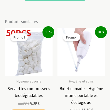
Produits similaires
30 %
30 %
Promo !
Promo !
Hygiène et soins
Hygiène et soins
Serviettes compressées
Bidet nomade – Hygiène
biodégradables
intime portable et
écologique
11.99
€
8.39
€