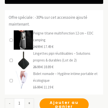
Offre spéciale : -30% sur cet accessoire ajouté
maintenant.
Peigne titane multifonction 12 cm – EDC
camping
Le
Le
24.99
€
17.49
€
prix
prix
Lingettes pipi réutilisables – Solutions
initial
actuel
propres & durables (Lot de 2)
était :
Le
est :
Le
26.99
€
18.89
€
24.99 €.
prix
17.49 €.
prix
Bidet nomade – Hygiène intime portable et
initial
actuel
écologique
était :
Le
est :
Le
15.99
€
11.19
€
26.99 €.
prix
18.89 €.
prix
initial
actuel
quantité
Ajouter au
-
+
panier
était :
est :