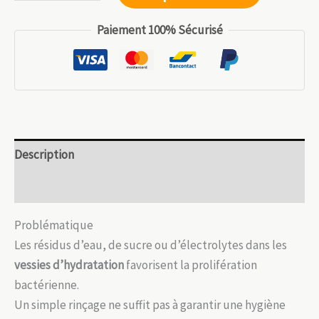
de
15.99 €.
11.19 €.
Kit
Paiement 100% Sécurisé
nettoyage
DeepClean
–
Vessie
d’hydratation
et
Description
tuyaux
Avis (0)
Problématique
Les résidus d’eau, de sucre ou d’électrolytes dans les
vessies d’hydratation
favorisent la prolifération
bactérienne.
Un simple rinçage ne suffit pas à garantir une hygiène