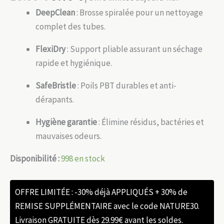
DeepClean
: Brosse spiralée pour un nettoyage
complet des tubes.
FlexiDry
: Support pliable assurant un séchage
rapide et hygiénique.
SafeBristle
: Poils PBT durables et anti-
dérapants.
Hygiène garantie
: Élimine résidus, bactéries et
mauvaises odeurs.
Disponibilité :
998 en stock
OFFRE LIMITÉE : -30% déjà APPLIQUÉS + 30% de
REMISE SUPPLÉMENTAIRE avec le code NATURE30.
Livraison GRATUITE dès 29.99€ avant les soldes.