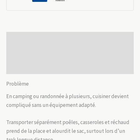
2–
3
pers
avec
Description
réchaud
alcool
Informations complémentaires
Avis (0)
Problème
En camping ou randonnée à plusieurs, cuisiner devient
compliqué sans un équipement adapté.
Transporter séparément poêles, casseroles et réchaud
prend de la place et alourdit le sac, surtout lors d’un
trek longue distance.