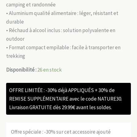
camping et randonnée
• Aluminium qualité alimentaire : léger, résistant et
durable
• Réchaud à alcool inclus : solution polyvalente en
outdoor
• Format compact empilable : facile à transporter en
trekking
Disponibilité :
26 en stock
OFFRE LIMITÉE : -30% déjà APPLIQUÉS + 30% de
REMISE SUPPLÉMENTAIRE avec le code NATURE30.
Livraison GRATUITE dès 29.99€ avant les soldes.
Offre spéciale : -30% sur cet accessoire ajouté