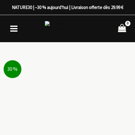
Aller
NATURE30 | –30 % aujourd’hui | Livraison offerte dès 29.99 €
au
contenu
30 %