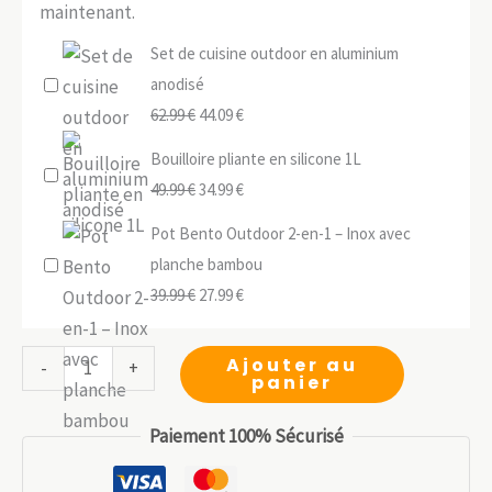
maintenant.
Set de cuisine outdoor en aluminium
anodisé
Le
Le
62.99
€
44.09
€
prix
prix
Bouilloire pliante en silicone 1L
initial
actuel
Le
Le
49.99
€
34.99
€
était :
est :
prix
prix
Pot Bento Outdoor 2-en-1 – Inox avec
62.99 €.
44.09 €.
initial
actuel
planche bambou
était :
est :
Le
Le
39.99
€
27.99
€
49.99 €.
34.99 €.
prix
prix
initial
actuel
quantité
Ajouter au
-
+
panier
était :
est :
de
39.99 €.
27.99 €.
Kit
Paiement 100% Sécurisé
cuisine
camping