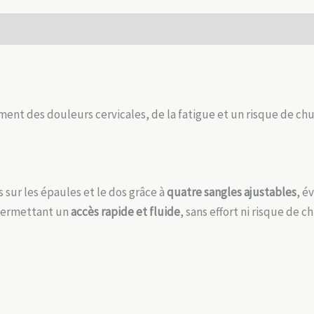
sécurisé
 (0)
nt des douleurs cervicales, de la fatigue et un risque de chut
s sur les épaules et le dos grâce à
quatre sangles ajustables
, é
permettant un
accès rapide et fluide
, sans effort ni risque de c