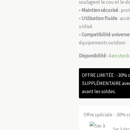
soulagent le cou et le d
•
Maintien sécurisé
: pro
•
Utilisation fluide
: accè
utilisé
•
Compatibilité universe
équipements outdoor
Disponibilité :
4 en stock
OFFRE LIMITÉE : -30%
SUPPLÉMENTAIRE avec l
avant les soldes.
Offre spéciale : -30% 
Sac à do