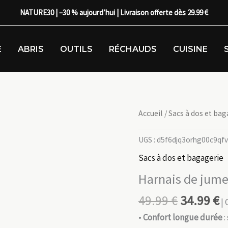
NATURE30 | –30 % aujourd’hui | Livraison offerte dès 29.99 €
E
ABRIS
OUTILS
RÉCHAUDS
CUISINE
Accueil
/
Sacs à dos et bag
UGS :
d5f6djq3orhg00c9qf
Sacs à dos et bagagerie
Harnais de jumel
49.99
€
34.99
€
| 
•
Confort longue durée
: