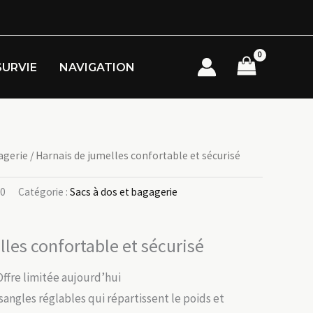
SURVIE
NAVIGATION
agerie
/ Harnais de jumelles confortable et sécurisé
v0
Catégorie :
Sacs à dos et bagagerie
les confortable et sécurisé
Offre limitée aujourd’hui
 sangles réglables qui répartissent le poids et