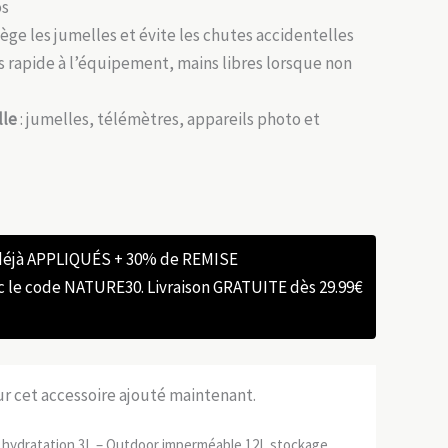
os
tège les jumelles et évite les chutes accidentelles
s rapide à l’équipement, mains libres lorsque non
lle
: jumelles, télémètres, appareils photo et
 déjà APPLIQUÉS + 30% de REMISE
e code NATURE30. Livraison GRATUITE dès 29.99€
sur cet accessoire ajouté maintenant.
s hydratation 3L – Outdoor imperméable 12L stockage