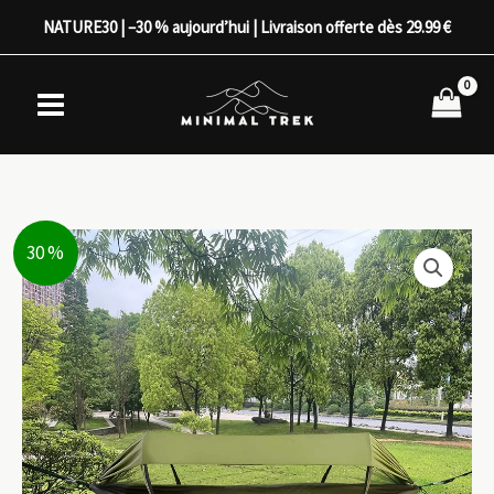
Aller
NATURE30 | –30 % aujourd’hui | Livraison offerte dès 29.99 €
au
contenu
30 %