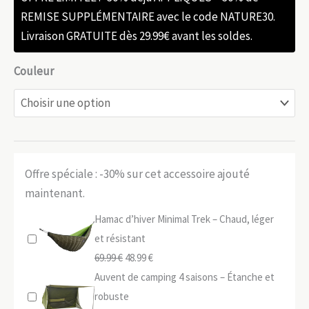
REMISE SUPPLÉMENTAIRE avec le code NATURE30.
Livraison GRATUITE dès 29.99€ avant les soldes.
Couleur
Offre spéciale : -30% sur cet accessoire ajouté
maintenant.
Hamac d’hiver Minimal Trek – Chaud, léger
et résistant
Le
Le
69.99
€
48.99
€
prix
prix
Auvent de camping 4 saisons – Étanche et
initial
actuel
robuste