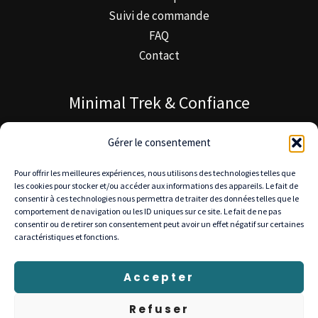
Suivi de commande
FAQ
Contact
Minimal Trek & Confiance
À propos de Minimal Trek
Gérer le consentement
Blog MinimalTrek
Pour offrir les meilleures expériences, nous utilisons des technologies telles que
Notre mission
les cookies pour stocker et/ou accéder aux informations des appareils. Le fait de
consentir à ces technologies nous permettra de traiter des données telles que le
comportement de navigation ou les ID uniques sur ce site. Le fait de ne pas
consentir ou de retirer son consentement peut avoir un effet négatif sur certaines
caractéristiques et fonctions.
© 2025 Minimal Trek — Tous droits réservés
Livraison gratuite en Europe • Retours 30 jours •
Accepter
Paiement sécurisé : Stripe, PayPal, Visa, Mastercard
Refuser