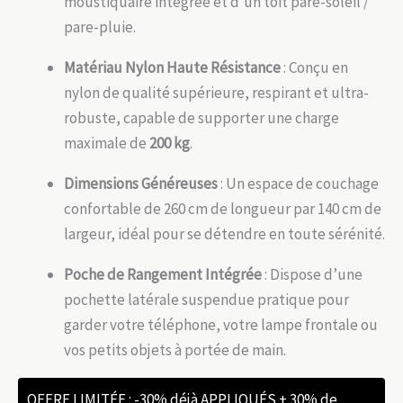
moustiquaire intégrée et d’un toit pare-soleil /
pare-pluie.
Matériau Nylon Haute Résistance
: Conçu en
nylon de qualité supérieure, respirant et ultra-
robuste, capable de supporter une charge
maximale de
200 kg
.
Dimensions Généreuses
: Un espace de couchage
confortable de 260 cm de longueur par 140 cm de
largeur, idéal pour se détendre en toute sérénité.
Poche de Rangement Intégrée
: Dispose d’une
pochette latérale suspendue pratique pour
garder votre téléphone, votre lampe frontale ou
vos petits objets à portée de main.
OFFRE LIMITÉE : -30% déjà APPLIQUÉS + 30% de