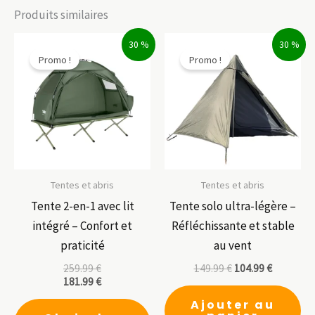
Produits similaires
30 %
30 %
Promo !
Promo !
Tentes et abris
Tentes et abris
Tente 2-en-1 avec lit
Tente solo ultra-légère –
intégré – Confort et
Réfléchissante et stable
praticité
au vent
259.99
€
149.99
€
104.99
€
181.99
€
Ce
Ajouter au