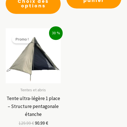
panier
Choix des
produit
options
a
plusieurs
variations.
30 %
Les
Promo !
options
peuvent
être
choisies
sur
la
page
Tentes et abris
du
Tente ultra-légère 1 place
produit
– Structure pentagonale
étanche
129.99
€
90.99
€