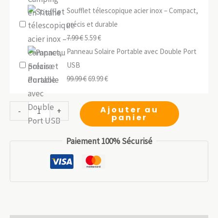
Soufflet télescopique acier inox – Compact,
initial
actue
précis et durable
était :
est :
Le
Le
7.99
€
5.59
€
23.99 €.
16.79 
prix
prix
Panneau Solaire Portable avec Double Port
initial
actuel
USB
était :
Le
est :
Le
99.99
€
69.99
€
7.99 €.
prix
5.59 €.
prix
initial
actuel
quantité
Ajouter au
-
+
panier
était :
est :
de
99.99 €.
69.99 €.
Foret
Paiement 100% Sécurisé
à
tarière
de
survie
–
Compact