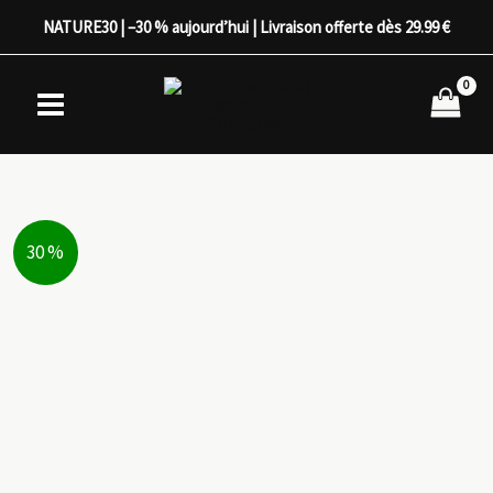
Aller
NATURE30 | –30 % aujourd’hui | Livraison offerte dès 29.99 €
au
contenu
30 %