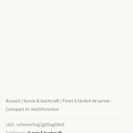
Accueil
/
Survie & bushcraft
/ Foret à tarière de survie –
Compact et multifonction
UGS :
cvfemor5vg2g00ag09n0
Catégorie :
Survie & bushcraft