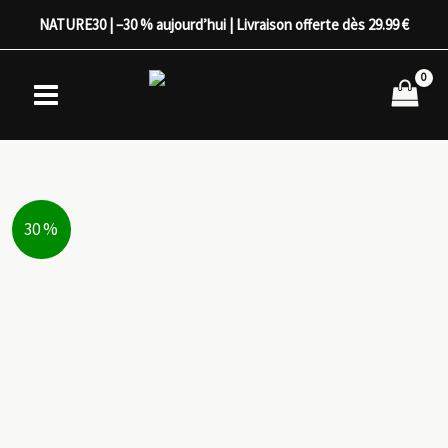
Aller
NATURE30 | –30 % aujourd’hui | Livraison offerte dès 29.99 €
au
contenu
30 %