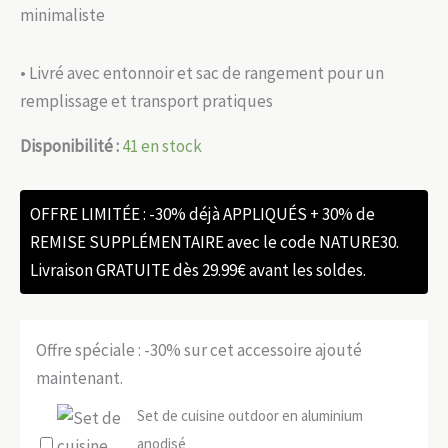
minimaliste
• Livré avec entonnoir et sac de rangement pour un
remplissage et transport pratiques
Disponibilité :
41 en stock
OFFRE LIMITÉE : -30% déjà APPLIQUÉS + 30% de
REMISE SUPPLÉMENTAIRE avec le code NATURE30.
Livraison GRATUITE dès 29.99€ avant les soldes.
Offre spéciale : -30% sur cet accessoire ajouté
maintenant.
Set de cuisine outdoor en aluminium
anodisé