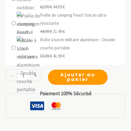
Le
Le
62.99
€
44.09
€
prix
prix
Poêle de camping Feast Vulcan ultra-
initial
actuel
résistante
était :
Le
est :
Le
44.99
€
31.49
€
62.99 €.
prix
44.09 €.
prix
Boîte à lunch militaire aluminium – Double
initial
actuel
couche portable
était :
Le
est :
Le
59.99
€
41.99
€
44.99 €.
prix
31.49 €.
prix
initial
actuel
quantité
Ajouter au
-
+
panier
était :
est :
de
59.99 €.
41.99 €.
Flacon
Paiement 100% Sécurisé
titane
250
ml
léger
outdoor