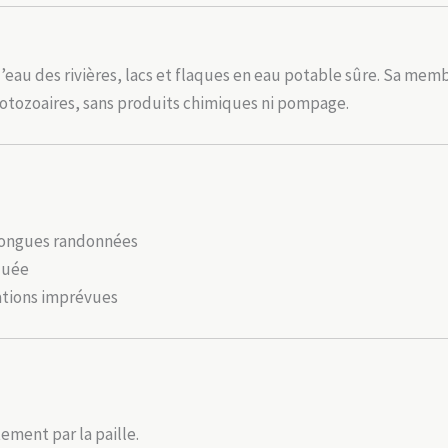
l’eau des rivières, lacs et flaques en eau potable sûre. Sa me
rotozoaires, sans produits chimiques ni pompage.
 longues randonnées
quée
uations imprévues
ctement par la paille.