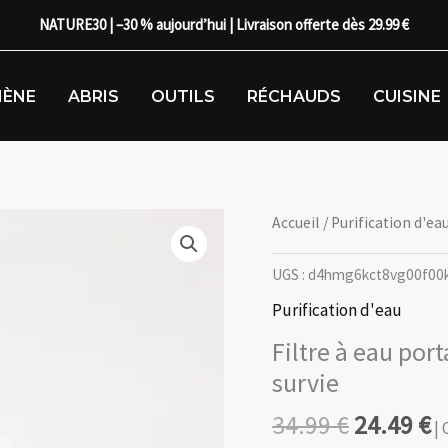
NATURE30 | –30 % aujourd’hui | Livraison offerte dès 29.99 €
IÈNE
ABRIS
OUTILS
RÉCHAUDS
CUISINE
Accueil
/
Purification d'ea
UGS :
d4hmg6kct8vg00f00
Purification d'eau
Filtre à eau po
survie
34.99
€
24.49
€
| 