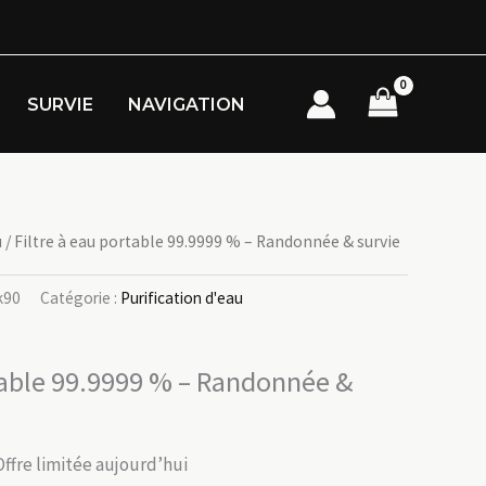
SURVIE
NAVIGATION
u
/ Filtre à eau portable 99.9999 % – Randonnée & survie
k90
Catégorie :
Purification d'eau
rtable 99.9999 % – Randonnée &
Offre limitée aujourd’hui