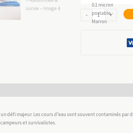
quantité
-
+
de
Filtre
à
eau
portable
99.9999
%
–
Randonnée
 (0)
&
survie
t un défi majeur. Les cours d’eau sont souvent contaminés par 
ampeurs et survivalistes.