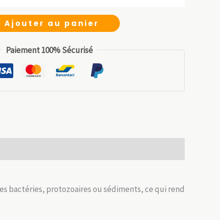
initial
actuel
était :
est :
Ajouter au panier
49.99 €.
34.99 €.
Paiement 100% Sécurisé
des bactéries, protozoaires ou sédiments, ce qui rend