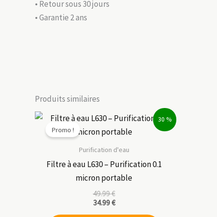
• Retour sous 30 jours
• Garantie 2 ans
Produits similaires
30 %
Promo !
Purification d'eau
Filtre à eau L630 – Purification 0.1
micron portable
49.99
€
34.99
€