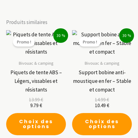
Produits similaires
30 %
30 %
Promo !
Promo !
Bivouac & camping
Bivouac & camping
Piquets de tente ABS –
Support bobine anti-
Légers, vissables et
moustique en fer – Stable
résistants
et compact
13.99
€
14.99
€
9.79
€
10.49
€
Ce
Ce
Choix des
Choix des
produit
pr
options
options
a
a