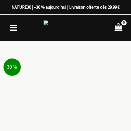
Aller
NATURE30 | –30 % aujourd’hui | Livraison offerte dès 29.99 €
au
contenu
30 %