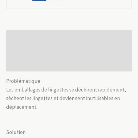
rechargeable
–
Oxford
600D
Description
imperméable
Informations complémentaires
Avis (0)
Problématique
Les emballages de lingettes se déchirent rapidement,
sèchent les lingettes et deviennent inutilisables en
déplacement.
Solution