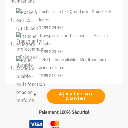
maintenant.
Poche à eau 1.5L QuickLock – Étanche et
légère
Le
Le
34.99
€
24.49
€
prix
prix
Transplantoir professionnel – Précis et
initial
actuel
durable
était :
Le
est :
Le
29.99
€
20.99
€
34.99 €.
prix
24.49 €.
prix
Pelle tactique pliable – Multifonction et
initial
actuel
acier renforcé
était :
Le
est :
Le
19.99
€
13.99
€
29.99 €.
prix
20.99 €.
prix
initial
actuel
quantité
Ajouter au
-
+
panier
était :
est :
de
19.99 €.
13.99 €.
Distributeur
Paiement 100% Sécurisé
de
lingettes