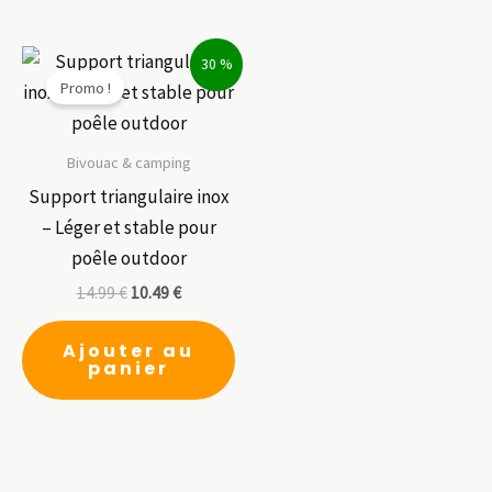
plusieurs
pl
variations.
var
30 %
Les
Le
Promo !
options
op
peuvent
pe
être
êt
Bivouac & camping
choisies
ch
Support triangulaire inox
sur
su
– Léger et stable pour
la
la
poêle outdoor
page
pa
14.99
€
10.49
€
du
du
produit
pr
Ajouter au
panier