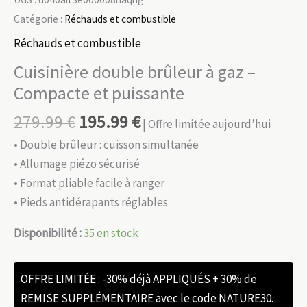
Catégorie :
Réchauds et combustible
Réchauds et combustible
Cuisinière double brûleur à gaz –
Compacte et puissante
279.99
€
195.99
€
| Offre limitée aujourd’hui
• Double brûleur : cuisson simultanée
• Allumage piézo sécurisé
• Format pliable facile à ranger
• Pieds antidérapants réglables
Disponibilité :
35 en stock
OFFRE LIMITÉE : -30% déjà APPLIQUÉS + 30% de
REMISE SUPPLÉMENTAIRE avec le code NATURE30.