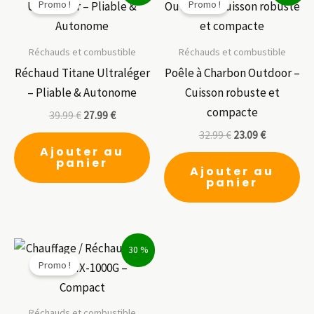
Promo !
Promo !
Réchauds et combustible
Réchauds et combustible
Réchaud Titane Ultraléger
Poêle à Charbon Outdoor –
– Pliable & Autonome
Cuisson robuste et
compacte
39.99
€
27.99
€
32.99
€
23.09
€
Ajouter au
panier
Ajouter au
panier
30 %
Promo !
Réchauds et combustible