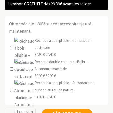
Livraison GRATUITE dès 29.99€ avant les soldes.
Offre spéciale : -30% sur cet accessoire ajouté
maintenant.
Réchaud à bois pliable – Combustion
optimisée
Le
Le
34.99
€
24.49
€
prix
prix
Réchaud double carburant Bulin –
initial
actuel
Autonomie maximale
était :
Le
est :
Le
89.99
€
62.99
€
34.99 €.
prix
24.49 €.
prix
Réchaud à bois pliable – Autonomie et
initial
actuel
cuisson au feu de nature
était :
Le
est :
Le
54.99
€
38.49
€
89.99 €.
prix
62.99 €.
prix
initial
actuel
quantité