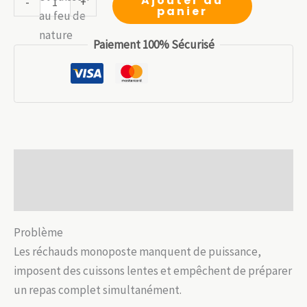
Ajouter au
-
+
panier
était :
est :
de
54.99 €.
38.49 €.
Cuisinière
Paiement 100% Sécurisé
double
brûleur
à
gaz
–
Compacte
Description
et
puissante
Avis (0)
Problème
Les réchauds monoposte manquent de puissance,
imposent des cuissons lentes et empêchent de préparer
un repas complet simultanément.