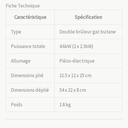
Fiche Technique
Caractéristique
Spécification
Type
Double brûleur gaz butane
Puissance totale
4.6kW (2 x 2.3kW)
Allumage
Piézo-électrique
Dimensions plié
21.5 x 12 x 25 cm
Dimensions déplié
54 x 22 x 8 cm
Poids
1.8 kg