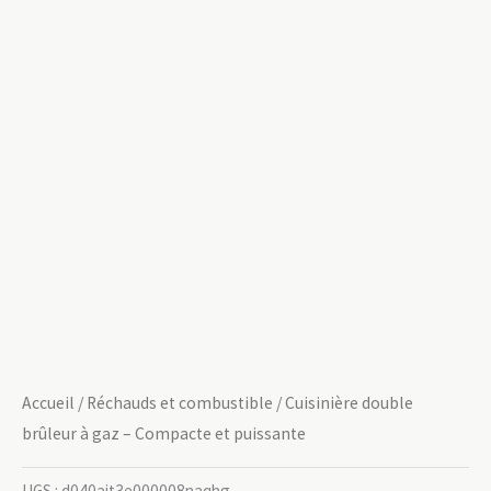
Accueil
/
Réchauds et combustible
/ Cuisinière double
brûleur à gaz – Compacte et puissante
UGS :
d040ait3e000008naqhg