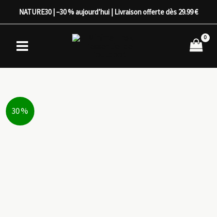
Aller
NATURE30 | –30 % aujourd’hui | Livraison offerte dès 29.99 €
au
contenu
30 %