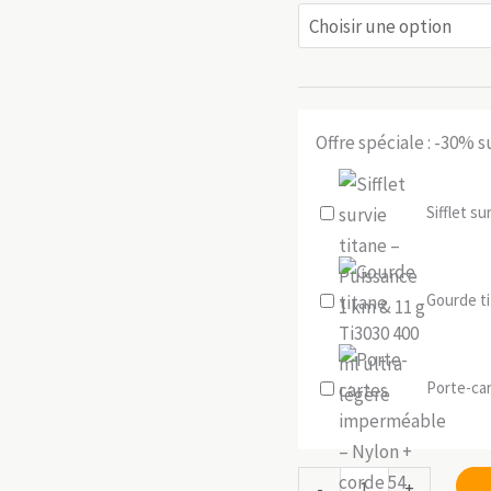
Offre spéciale : -30% 
Sifflet s
Gourde ti
Porte-car
quantité
-
+