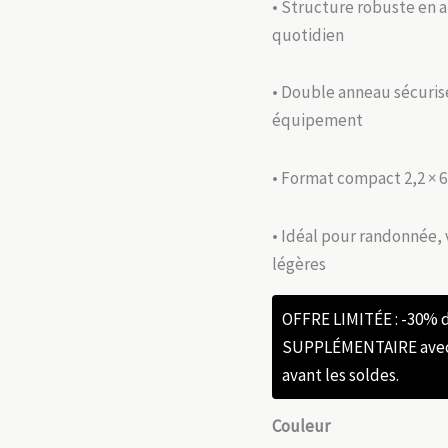
• Structure robuste en al
quotidien
• Double anneau sécurisé
équipement
• Format compact 2,2 × 6,
• Idéal pour randonnée, 
légères
OFFRE LIMITÉE : -30%
SUPPLÉMENTAIRE avec l
avant les soldes.
Couleur