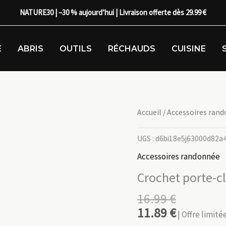
NATURE30 | –30 % aujourd’hui | Livraison offerte dès 29.99 €
E
ABRIS
OUTILS
RÉCHAUDS
CUISINE
Accueil
/
Accessoires ran
UGS :
d6bi18e5j63000d82a
Accessoires randonnée
Crochet porte-c
16.99
€
11.89
€
| Offre limit