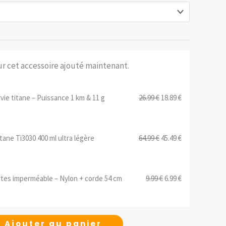
sur cet accessoire ajouté maintenant.
Le
Le
urvie titane – Puissance 1 km & 11 g
26.99
€
18.89
€
prix
prix
initial
actuel
Le
Le
tane Ti3030 400 ml ultra légère
64.99
€
45.49
€
était :
est :
prix
prix
26.99 €.
18.89 €.
initial
actuel
Le
Le
tes imperméable – Nylon + corde 54 cm
9.99
€
6.99
€
était :
est :
prix
prix
64.99 €.
45.49 €.
initial
actuel
était :
est :
Ajouter au panier