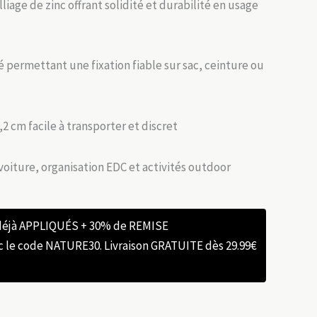
liage de zinc offrant solidité et durabilité en usage
 permettant une fixation fiable sur sac, ceinture ou
2 cm facile à transporter et discret
voiture, organisation EDC et activités outdoor
 déjà APPLIQUÉS + 30% de REMISE
e code NATURE30. Livraison GRATUITE dès 29.99€