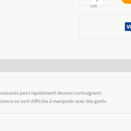
de
Crochet
porte-
clés
outdoor
double
anneau
 (0)
ccessoires peut rapidement devenir contraignant.
ance ou sont difficiles à manipuler avec des gants.