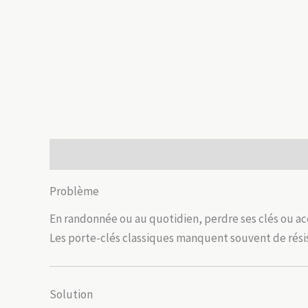
Description
Informations complémentaires
Avis
Problème
En randonnée ou au quotidien, perdre ses clés ou a
Les porte-clés classiques manquent souvent de résist
Solution