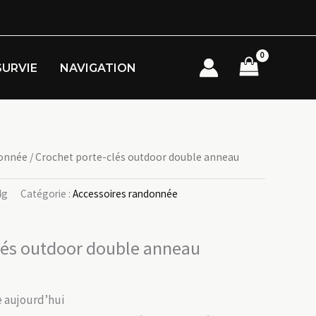
SURVIE
NAVIGATION
donnée
/ Crochet porte-clés outdoor double anneau
4g
Catégorie :
Accessoires randonnée
lés outdoor double anneau
ée aujourd’hui