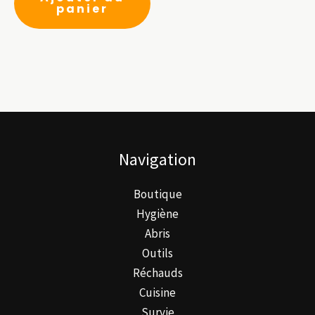
panier
du
du
produit
pr
Navigation
Boutique
Hygiène
Abris
Outils
Réchauds
Cuisine
Survie