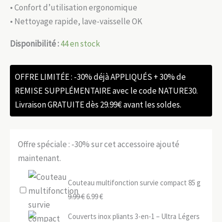
• Confort d’utilisation ergonomique
• Nettoyage rapide, lave-vaisselle OK
Disponibilité :
44 en stock
OFFRE LIMITÉE : -30% déjà APPLIQUÉS + 30% de
REMISE SUPPLÉMENTAIRE avec le code NATURE30.
Livraison GRATUITE dès 29.99€ avant les soldes.
Offre spéciale : -30% sur cet accessoire ajouté
maintenant.
Couteau multifonction survie compact 85 g
Le
Le
9.99
€
6.99
€
prix
prix
Couverts inox pliants 3-en-1 – Ultra Légers