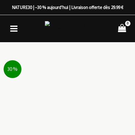
Aller
NATURE30 | –30 % aujourd’hui | Livraison offerte dès 29.99 €
au
contenu
30 %