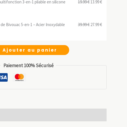
Le
Le
multifonction 3-en-1 pliable en silicone
19.99
€
13.99
€
était :
est :
prix
prix
22.99 €.
16.09 €.
initial
actuel
Le
Le
de Bivouac 5-en-1 – Acier Inoxydable
39.99
€
27.99
€
était :
est :
prix
prix
19.99 €.
13.99 €.
initial
actuel
était :
est :
Ajouter au panier
39.99 €.
27.99 €.
Paiement 100% Sécurisé