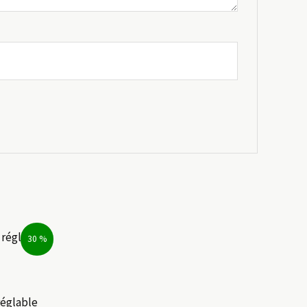
30 %
réglable