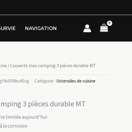
SURVIE
NAVIGATION
sine
/ Couverts inox camping 3 pièces durable MT
8gf4s000bu45cg
Catégorie :
Ustensiles de cuisine
amping 3 pièces durable MT
ffre limitée aujourd’hui
 à la corrosion