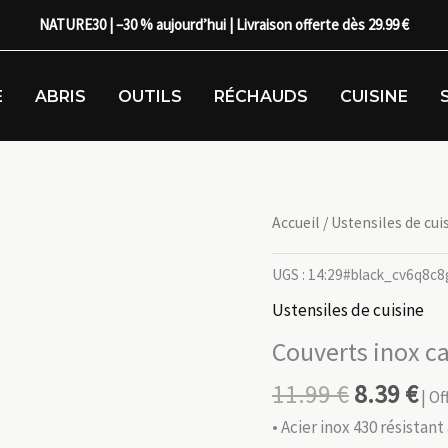
NATURE30 | –30 % aujourd’hui | Livraison offerte dès 29.99 €
E
ABRIS
OUTILS
RÉCHAUDS
CUISINE
Accueil
/
Ustensiles de cui
UGS :
14:29#black_cv6q8c
Ustensiles de cuisine
Couverts inox c
11.99
€
8.39
€
| O
• Acier inox 430 résistant