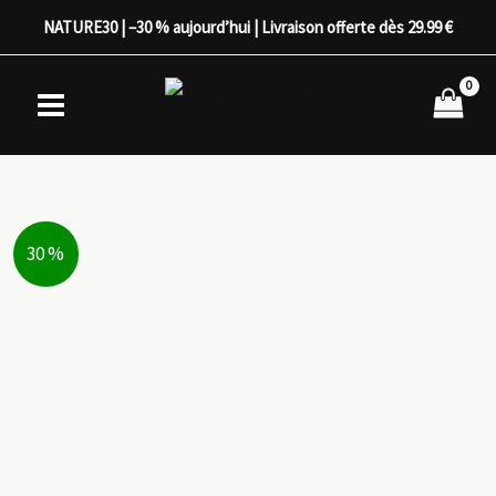
Aller
NATURE30 | –30 % aujourd’hui | Livraison offerte dès 29.99 €
au
contenu
30 %