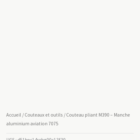
Accueil
/
Couteaux et outils
/ Couteau pliant M390 – Manche
aluminium aviation 7075
UGS :
d51hpc14rehg00c13f30