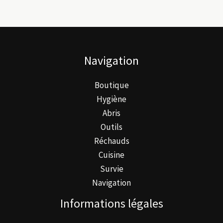
Les
options
peuvent
être
Navigation
choisies
sur
Boutique
la
Hygiène
page
Abris
du
Outils
produit
Réchauds
Cuisine
Survie
Navigation
Informations légales