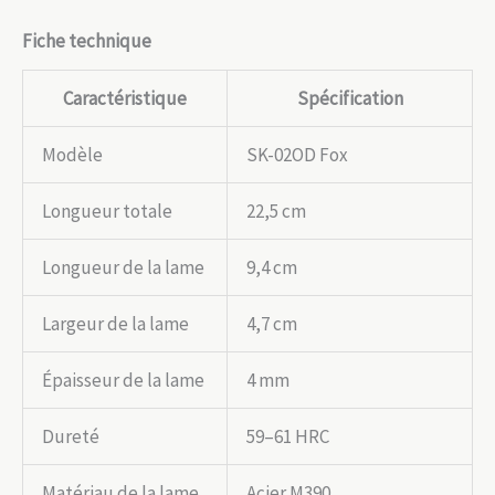
Fiche technique
Caractéristique
Spécification
Modèle
SK-02OD Fox
Longueur totale
22,5 cm
Longueur de la lame
9,4 cm
Largeur de la lame
4,7 cm
Épaisseur de la lame
4 mm
Dureté
59–61 HRC
Matériau de la lame
Acier M390