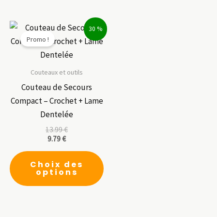
plusieurs
variations.
30 %
Les
Promo !
options
peuvent
être
Couteaux et outils
choisies
Couteau de Secours
sur
Compact – Crochet + Lame
la
Dentelée
page
13.99
€
9.79
€
du
Ce
produit
Choix des
produit
options
a
plusieurs
variations.