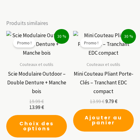
Produits similaires
30 %
30 %
Promo !
Promo !
Couteaux et outils
Couteaux et outils
Scie Modulaire Outdoor –
Mini Couteau Pliant Porte-
Double Denture + Manche
Clés – Tranchant EDC
bois
compact
19.99
€
13.99
€
9.79
€
13.99
€
Ce
Ajouter au
panier
Choix des
produit
options
a