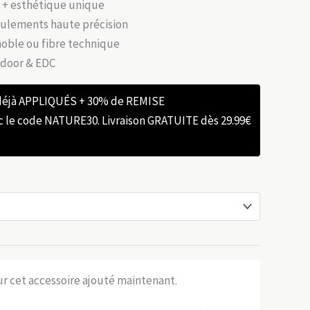
t + esthétique unique
roulements haute précision
 noble ou fibre technique
tdoor & EDC
 déjà APPLIQUÉS + 30% de REMISE
e code NATURE30. Livraison GRATUITE dès 29.99€
sur cet accessoire ajouté maintenant.