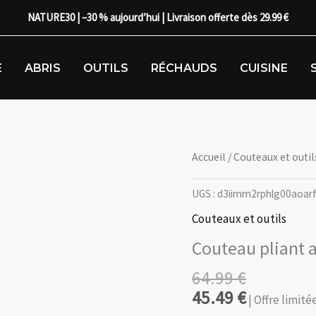
NATURE30 | –30 % aujourd’hui | Livraison offerte dès 29.99 €
E
ABRIS
OUTILS
RÉCHAUDS
CUISINE
Accueil
/
Couteaux et outil
UGS :
d3iimm2rphlg00aoar
Couteaux et outils
Couteau pliant
64.99
€
45.49
€
| Offre limit