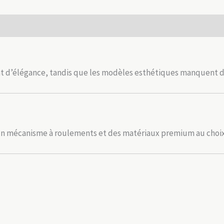
de
gamme
 (0)
 d’élégance, tandis que les modèles esthétiques manquent de 
 mécanisme à roulements et des matériaux premium au choix :