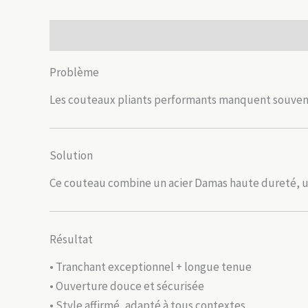
Description
Informations complémentaires
Avis
Problème
Les couteaux pliants performants manquent souvent
Solution
Ce couteau combine un acier Damas haute dureté, un
Résultat
• Tranchant exceptionnel + longue tenue
• Ouverture douce et sécurisée
• Style affirmé, adapté à tous contextes