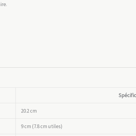
ire.
Spécifi
20.2 cm
9 cm (7.8 cm utiles)