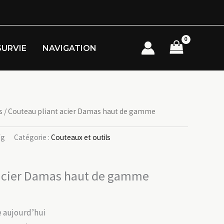
SURVIE
NAVIGATION
s
/ Couteau pliant acier Damas haut de gamme
fg
Catégorie :
Couteaux et outils
 acier Damas haut de gamme
ée aujourd’hui