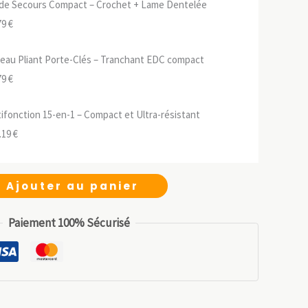
de Secours Compact – Crochet + Lame Dentelée
Le
79
€
ix
prix
teau Pliant Porte-Clés – Tranchant EDC compact
tial
actuel
Le
79
€
it :
est :
ix
prix
.99 €.
9.79 €.
tifonction 15-en-1 – Compact et Ultra-résistant
tial
actuel
Le
.19
€
it :
est :
ix
prix
.99 €.
9.79 €.
tial
actuel
Ajouter au panier
it :
est :
.99 €.
11.19 €.
Paiement 100% Sécurisé