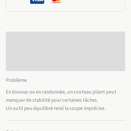
20
cm
camping
Description
Informations complémentaires
Avis (0)
Problème
En bivouac ou en randonnée, un couteau pliant peut
manquer de stabilité pour certaines tâches.
Un outil peu équilibré rend la coupe imprécise.