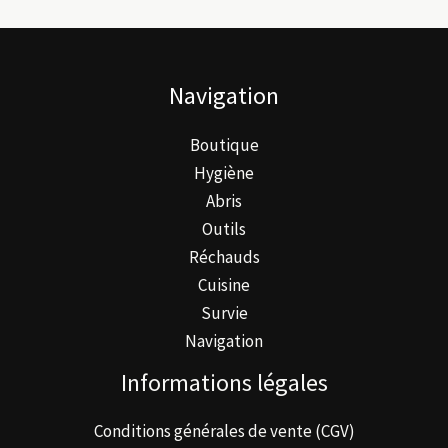
options
peuvent
être
Navigation
choisies
sur
Boutique
la
Hygiène
page
Abris
du
Outils
produit
Réchauds
Cuisine
Survie
Navigation
Informations légales
Conditions générales de vente (CGV)