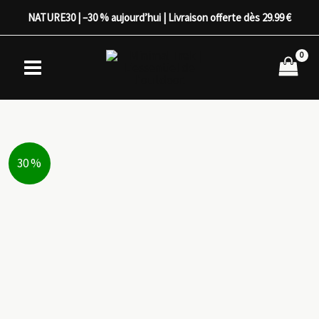
Aller
NATURE30 | –30 % aujourd’hui | Livraison offerte dès 29.99 €
au
contenu
30 %