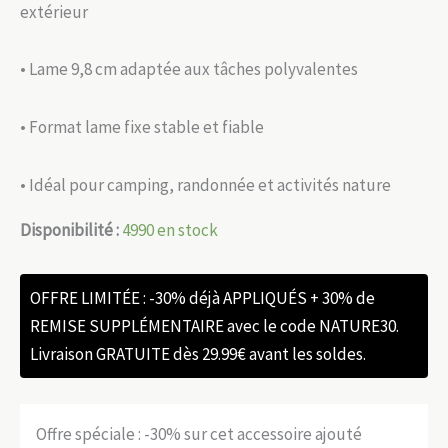
extérieur
• Lame 9,8 cm adaptée aux tâches polyvalentes
• Format lame fixe stable et fiable
• Idéal pour camping, randonnée et activités nature
Disponibilité :
4990 en stock
OFFRE LIMITÉE : -30% déjà APPLIQUÉS + 30% de
REMISE SUPPLÉMENTAIRE avec le code NATURE30.
Livraison GRATUITE dès 29.99€ avant les soldes.
Offre spéciale : -30% sur cet accessoire ajouté