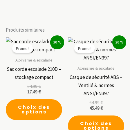
Produits similaires
30 %
30 %
Promo !
Promo !
Alpinisme & escalade
Alpinisme & escalade
Sac corde escalade 210D –
stockage compact
Casque de sécurité ABS –
Ventilé & normes
24.99
€
17.49
€
ANSI/EN397
Ce
64.99
€
Choix des
45.49
€
produit
options
a
Ce
Choix des
plusieurs
pr
options